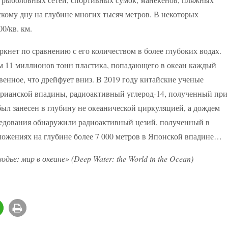
скому дну на глубине многих тысяч метров. В некоторых
0/кв. км.
кнет по сравнению с его количеством в более глубоких водах.
ем 11 миллионов тонн пластика, попадающего в океан каждый
твенное, что дрейфует вниз. В 2019 году китайские ученые
рианской впадины, радиоактивный углерод-14, полученный при
был занесен в глубину не океанической циркуляцией, а дождем
следования обнаружили радиоактивный цезий, полученный в
тложениях на глубине более 7 000 метров в Японской впадине…
ье: мир в океане» (Deep Water: the World in the Ocean)