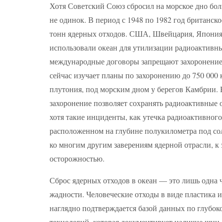
Хотя Советский Союз сбросил на морское дно боль
не одинок. В период с 1948 по 1982 год британск
тонн ядерных отходов. США, Швейцария, Япония 
использовали океан для утилизации радиоактивных
международные договоры запрещают захоронение 
сейчас изучает планы по захоронению до 750 000 
плутония, под морским дном у берегов Камбрии. 
захоронение позволяет сохранять радиоактивные 
хотя такие инциденты, как утечка радиоактивног
расположенном на глубине полукилометра под сол
ко многим другим заверениям ядерной отрасли, к
осторожностью.
Сброс ядерных отходов в океан — это лишь одна ч
жадности. Человеческие отходы в виде пластика и
наглядно подтверждается базой данных по глубок
технологий, которая документирует наличие шин