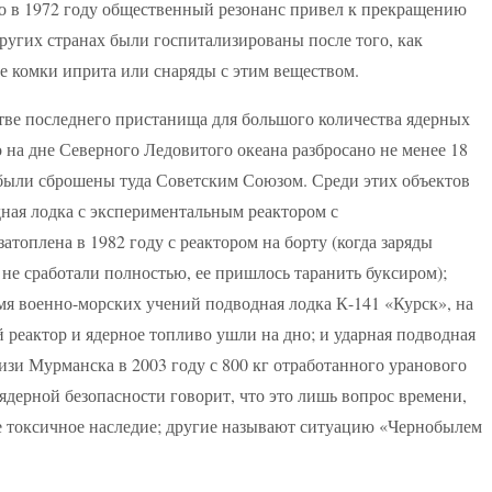
что в 1972 году общественный резонанс привел к прекращению
ругих странах были госпитализированы после того, как
е комки иприта или снаряды с этим веществом.
тве последнего пристанища для большого количества ядерных
о на дне Северного Ледовитого океана разбросано не менее 18
 были сброшены туда Советским Союзом. Среди этих объектов
одная лодка с экспериментальным реактором с
топлена в 1982 году с реактором на борту (когда заряды
не сработали полностью, ее пришлось таранить буксиром);
емя военно-морских учений подводная лодка К-141 «Курск», на
й реактор и ядерное топливо ушли на дно; и ударная подводная
изи Мурманска в 2003 году с 800 кг отработанного уранового
ядерной безопасности говорит, что это лишь вопрос времени,
ое токсичное наследие; другие называют ситуацию «Чернобылем