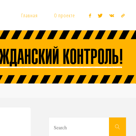
Главная
О проекте
Sear
Search
for: