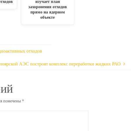
отходов
изучает план
захоронения отходов
прямо на ядерном
объекте
диоактивных отходов
лоярской АЭС построят комплекс переработки жидких РАО
рий
ля помечены
*