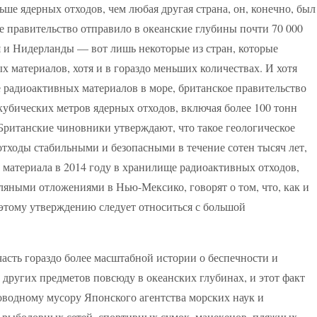
ше ядерных отходов, чем любая другая страна, он, конечно, был
ое правительство отправило в океанские глубины почти 70 000
и Нидерланды — вот лишь некоторые из стран, которые
 материалов, хотя и в гораздо меньших количествах. И хотя
радиоактивных материалов в море, британское правительство
кубических метров ядерных отходов, включая более 100 тонн
Британские чиновники утверждают, что такое геологическое
отходы стабильными и безопасными в течение сотен тысяч лет,
о материала в 2014 году в хранилище радиоактивных отходов,
яными отложениями в Нью-Мексико, говорят о том, что, как и
 этому утверждению следует относиться с большой
асть гораздо более масштабной истории о беспечности и
 других предметов повсюду в океанских глубинах, и этот факт
оводному мусору Японского агентства морских наук и
, рыболовных сетей, спортивных сумок, манекенов, пляжных