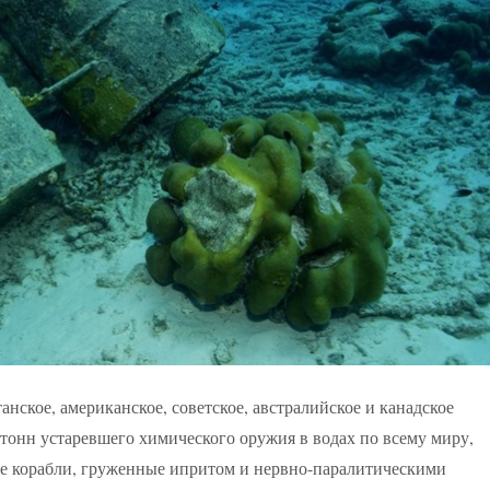
нское, американское, советское, австралийское и канадское
 тонн устаревшего химического оружия в водах по всему миру,
лые корабли, груженные ипритом и нервно-паралитическими