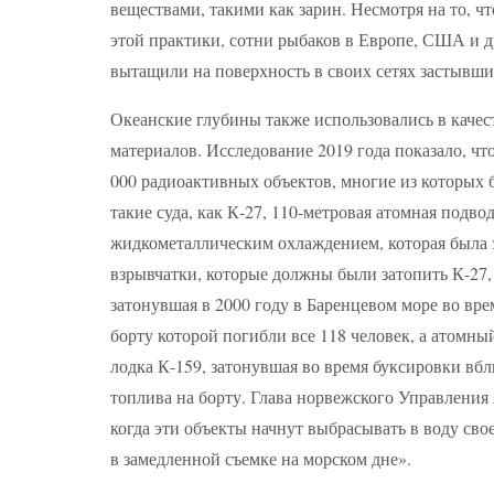
веществами, такими как зарин. Несмотря на то, 
этой практики, сотни рыбаков в Европе, США и д
вытащили на поверхность в своих сетях застывши
Океанские глубины также использовались в качес
материалов. Исследование 2019 года показало, чт
000 радиоактивных объектов, многие из которых
такие суда, как К-27, 110-метровая атомная подв
жидкометаллическим охлаждением, которая была за
взрывчатки, которые должны были затопить К-27, 
затонувшая в 2000 году в Баренцевом море во вр
борту которой погибли все 118 человек, а атомны
лодка К-159, затонувшая во время буксировки вбл
топлива на борту. Глава норвежского Управления 
когда эти объекты начнут выбрасывать в воду св
в замедленной съемке на морском дне».