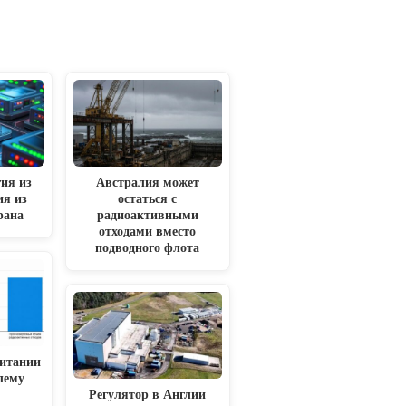
ия из
Австралия может
ия из
остаться с
рана
радиоактивными
отходами вместо
подводного флота
итании
лему
Регулятор в Англии