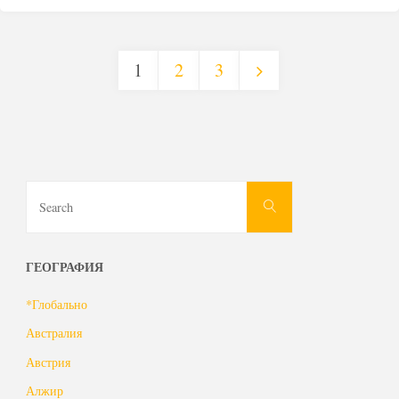
на
1
2
3
демонтаж
Пагинация
хранилища
РАО
записей
в
Search
Search
for:
Литве"
ГЕОГРАФИЯ
*Глобально
Австралия
Австрия
Алжир