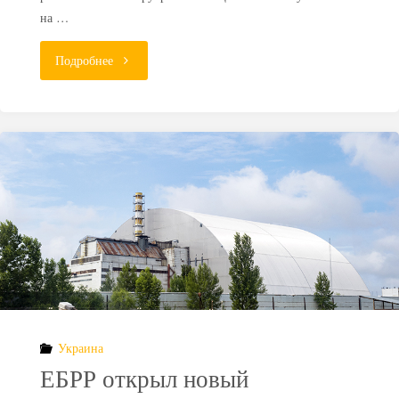
на …
"В
Подробнее
Казахстане
построят
хранилище
радиоактивных
отходов"
Украина
ЕБРР открыл новый