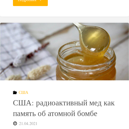
может
стать
ликвидатором
ядерного
наследия
во
всем
США
СНГ"
США: радиоактивный мед как
память об атомной бомбе
21.04.2021