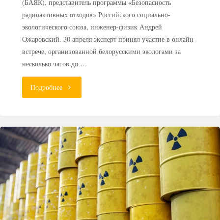
(БАЯК), представитель программы «Безопасность
радиоактивных отходов» Российского социально-
экологического союза, инженер-физик Андрей
Ожаровский. 30 апреля эксперт принял участие в онлайн-
встрече, организованной белорусскими экологами за
несколько часов до …
"Эксперт:
Подробнее
Беларусь
не
готова
к
адекватному
обращению