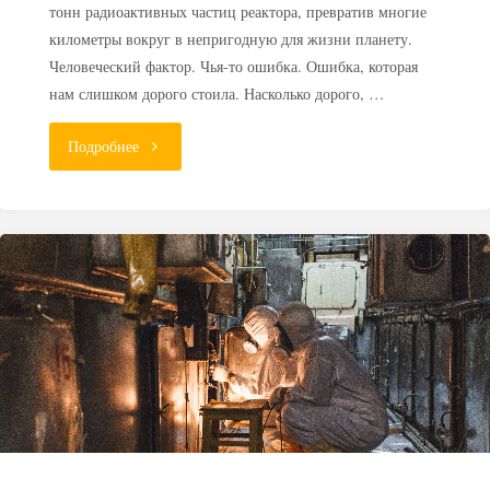
тонн радиоактивных частиц реактора, превратив многие
километры вокруг в непригодную для жизни планету.
Человеческий фактор. Чья-то ошибка. Ошибка, которая
нам слишком дорого стоила. Насколько дорого, …
"Грязная
Подробнее
бомба
Чернобыля:
35
лет
аварии
на
ЧАЭС"