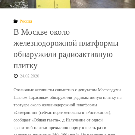
на
быстрых
Россия
нейтронах"
В Москве около
железнодорожной платформы
обнаружили радиоактивную
плитку
24.02.2020
Столичные активисты совместно с депутатом Мосгордумы
Павлом Тарасовым обнаружили радиоактивную плитку на
тротуаре около железнодорожной платформы
«Северянин» (сейчас переименована в «Ростокино»),
сообщает «Общая газета». д Излучение от одной
гранитной плитки превысило норму в шесть раз и
составило примерно 250−350 мкр/ч. На площади в пять