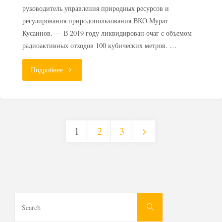
руководитель управления природных ресурсов и
регулирования природопользования ВКО Мурат
Кусаинов. — В 2019 году ликвидирован очаг с объемом
радиоактивных отходов 100 кубических метров. …
"В
Подробнее
Усть-
Каменогорске
1
2
3
продолжат
Пагинация
ликвидацию
радиоактивных
записей
пятен"
Search
Search
for: