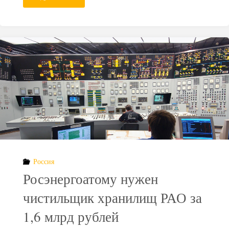
на
обращение
с
радиоактивными
отходами
будут
считать
Россия
по-
Росэнергоатому нужен
новому"
чистильщик хранилищ РАО за
1,6 млрд рублей