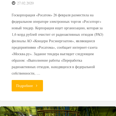
27.02.2020
Госкорпорация «Росатом» 26 февраля разместила на
федеральном операторе электронных торгов «Росэлторг»
новый тендер. Корпорация ищет организацию, которая за
1,6 млрд рублей очистит от радиоактивных отходов (РАО)
филиалы АО «Концерн Росэнергоатом», являющиеся
предприятиями «Росатома», сообщает интернет-газета
«Москва.ру». Задание тендера выглядит следующим
образом: «Выполнение работы «Переработка
радиоактивных отходов, находящихся в федеральной
собственности, …
"Росэнергоатому
Подробнее
нужен
чистильщик