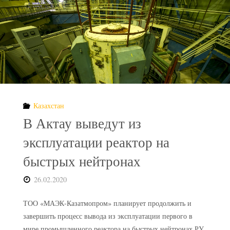
хранилищ
РАО
за
1,6
млрд
Казахстан
рублей"
В Актау выведут из
эксплуатации реактор на
быстрых нейтронах
26.02.2020
ТОО «МАЭК-Казатмопром» планирует продолжить и
завершить процесс вывода из эксплуатации первого в
мире промышленного реактора на быстрых нейтронах РУ