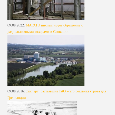
09.08.2022
:
МАГАТЭ инспектирует обращение с
радиоактивными отходами в Словении
09.08.2016
:
Эксперт: растаявшие РАО – это реальная угроза для
Гренландии