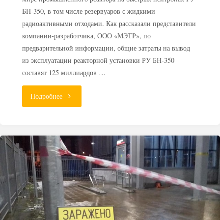
БН-350, в том числе резервуаров с жидкими
радиоактивными отходами. Как рассказали представители
компании-разработчика, ООО «МЭТР», по
предварительной информации, общие затраты на вывод
из эксплуатации реакторной установки РУ БН-350
составят 125 миллиардов …
"В
Подробнее
Актау
выведут
из
эксплуатации
реактор