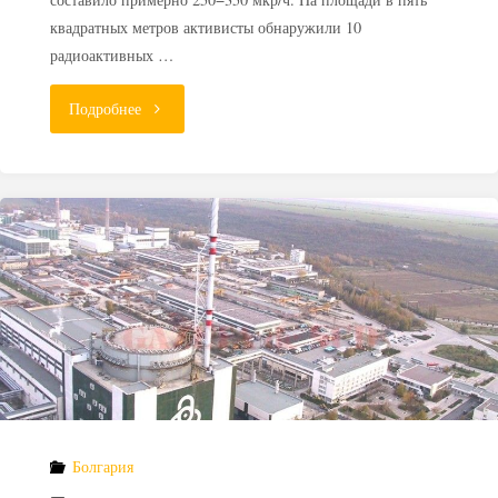
квадратных метров активисты обнаружили 10
радиоактивных …
"В
Подробнее
Москве
около
железнодорожной
платформы
обнаружили
радиоактивную
плитку"
Болгария