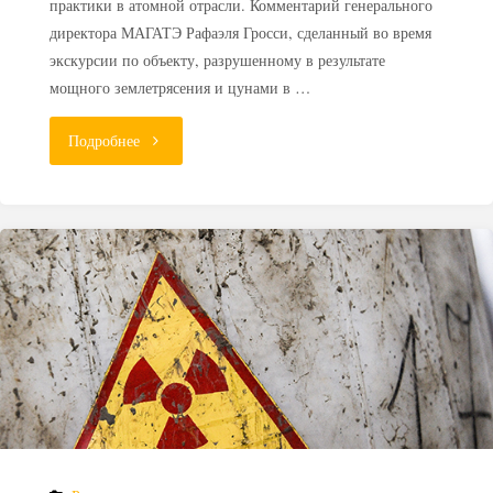
практики в атомной отрасли. Комментарий генерального
директора МАГАТЭ Рафаэля Гросси, сделанный во время
экскурсии по объекту, разрушенному в результате
мощного землетрясения и цунами в …
"Глава
Подробнее
МАГАТЭ
не
против
сброса
в
океан
радиоактивной