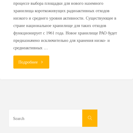
процессе выбора площадки для нового наземного
хранилища короткоживущих радиоактивных отходов
низкого и среднего уровня активности. Существующее в
стране национальное хранилище для таких отходов
функционирует с 1961 года. Новое хранилище РАО будет
предназначено исключительно для хранения низко- и
среднеактивных …
"В
Подробнее
Польше
начинается
поиск
площадки
Search
Search
for:
под