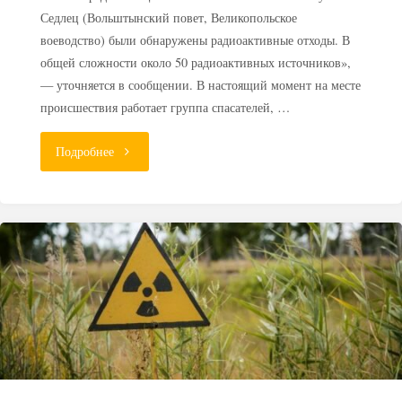
Седлец (Вольштынский повет, Великопольское
воеводство) были обнаружены радиоактивные отходы. В
общей сложности около 50 радиоактивных источников»,
— уточняется в сообщении. В настоящий момент на месте
происшествия работает группа спасателей, …
"В
Подробнее
Польше
в
частном
доме
нашли
радиоактивные