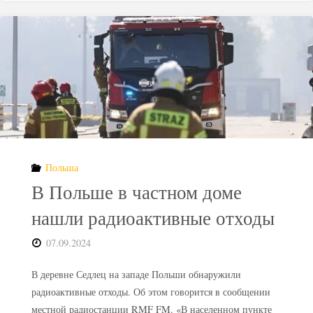
Польша
Евросоюзу
о
ядерных
отходах
Польша
ради
В Польше в частном доме
денег
нашли радиоактивные отходы
на
07.09.2024
новую
В деревне Седлец на западе Польши обнаружили
АЭС?"
радиоактивные отходы. Об этом говорится в сообщении
местной радиостанции RMF FM. «В населенном пункте