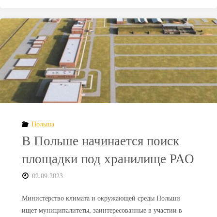
Польше
ищут
место
под
хранилище
радиоактивных
Польша
отходов"
В Польше начинается поиск
площадки под хранилище РАО
02.09.2023
Министерство климата и окружающей среды Польши
ищет муниципалитеты, заинтересованные в участии в