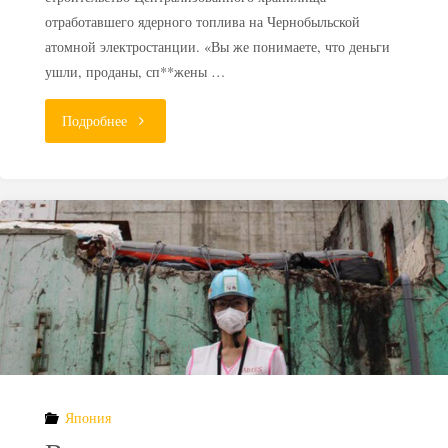
отработавшего ядерного топлива на Чернобыльской
атомной электростанции. «Вы же понимаете, что деньги
ушли, проданы, сп**жены …
"Чернобыльская
Подробнее
АЭС:
новый
скандал
с
хранилищем
ОЯТ"
Япония