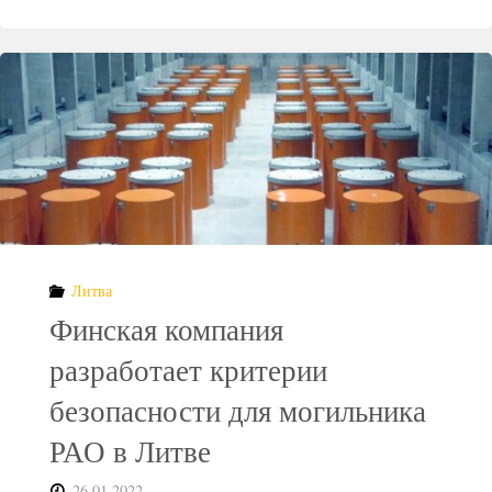
Швеции
одобрило
создание
хранилища
ядерных
отходов"
Литва
Финская компания
разработает критерии
безопасности для могильника
РАО в Литве
26.01.2022