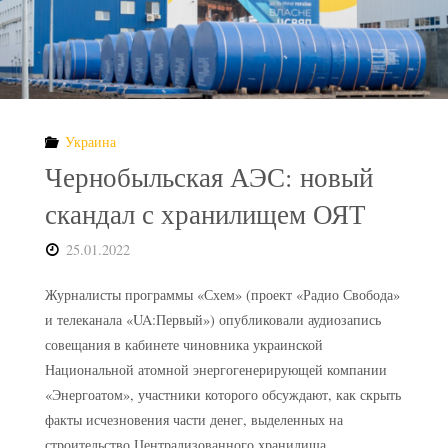
безопасности
для
могильника
Украина
РАО
Чернобыльская АЭС: новый
в
скандал с хранилищем ОЯТ
Литве"
25.01.2022
Журналисты программы «Схем» (проект «Радио Свобода»
и телеканала «UA:Первый») опубликовали аудиозапись
совещания в кабинете чиновника украинской
Национальной атомной энергогенерирующей компании
«Энергоатом», участники которого обсуждают, как скрыть
факты исчезновения части денег, выделенных на
строительство Централизованного хранилища