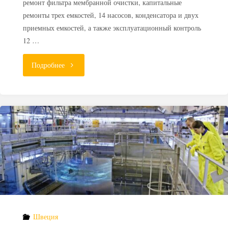
ремонт фильтра мембранной очистки, капитальные
ремонты трех емкостей, 14 насосов, конденсатора и двух
приемных емкостей, а также эксплуатационный контроль
12 …
"На
Подробнее
Кольской
АЭС
ремонтируют
комплекс
переработки
жидких
Швеция
РАО"