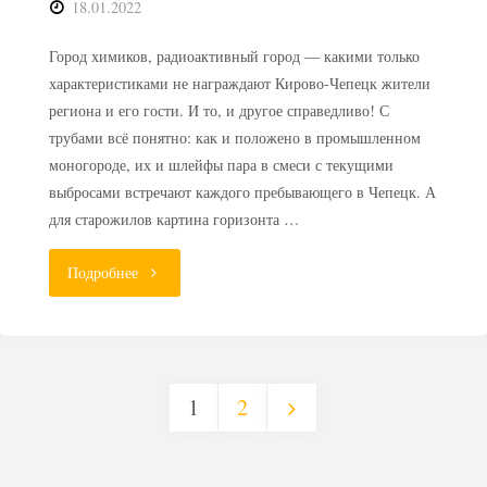
18.01.2022
Город химиков, радиоактивный город — какими только
характеристиками не награждают Кирово-Чепецк жители
региона и его гости. И то, и другое справедливо! С
трубами всё понятно: как и положено в промышленном
моногороде, их и шлейфы пара в смеси с текущими
выбросами встречают каждого пребывающего в Чепецк. А
для старожилов картина горизонта …
"Эколог
Подробнее
подтвердил
наличие
1
2
радиоактивного
Пагинация
следа