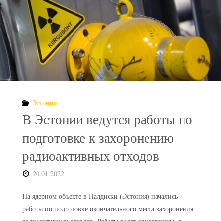
возле
АЭС
«Фукусима-1»
возвращаются
Эстония
жители"
В Эстонии ведутся работы по
подготовке к захоронению
радиоактивных отходов
20.01.2022
На ядерном объекте в Палдиски (Эстония) начались
работы по подготовке окончательного места захоронения
радиоактивных отходов. Работы ведет консорциум, в