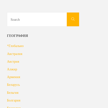
под
записей
Кирово-
Search
Search
for:
Чепецком"
ГЕОГРАФИЯ
*Глобально
Австралия
Австрия
Алжир
Армения
Беларусь
Бельгия
Болгария
Бразилия