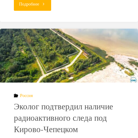
"Разработан
Подробнее
метод
выделения
урана
из
радиоактивных
отходов"
Россия
Эколог подтвердил наличие
радиоактивного следа под
Кирово-Чепецком