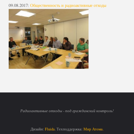
09.08.2017
:
Общественность и радиоактивные отходы
Радиоактивные отходы - под гражданский контроль!
Дизайн:
Fluida
. Техподдержка:
Мир Атома.