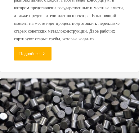
котором представлены государственные и местные власти,
а также представители частного сектора. В настоящий
момент на месте идет процесс подготовки к переплавке
старых советских металлоконструкций. Двое рабочих
сортируют старые трубы, которые когда-то …
"В
Подробнее
Эстонии
ведутся
работы
по
подготовке
к