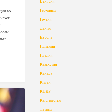
Венгрия
Германия
щил во
ейской
Грузия
и
Дания
росам
Европа
льга
Испания
Италия
Казахстан
Канада
Китай
КНДР
Кыргызстан
Латвия