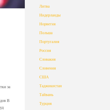
Литва
Нидерланды
Норвегия
Польша
Португалия
Россия
Словакия
Словения
США
Таджикистан
тки за
Тайвань
одов В
Турция
суд