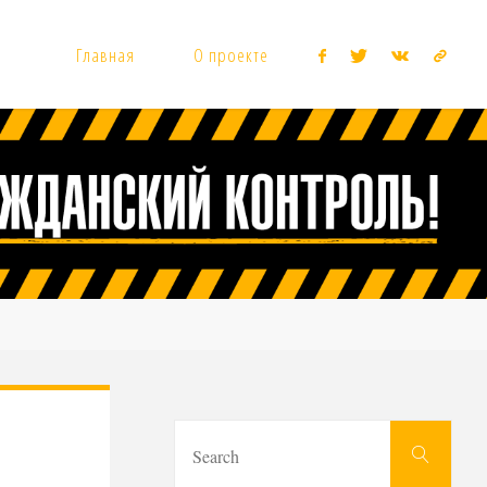
Главная
О проекте
Sear
Search
for: