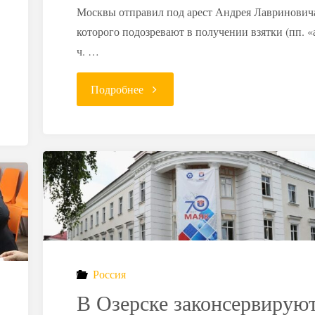
Москвы отправил под арест Андрея Лавринович
которого подозревают в получении взятки (пп. «
ч. …
"Чиновника
Подробнее
Ростехнадзора
обвиняют
во
взятке
за
Россия
транспортировку
В Озерске законсервирую