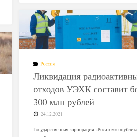
законсервируют
еще
один
водоем
Россия
жидких
Ликвидация радиоактивн
РАО"
отходов УЭХК составит б
300 млн рублей
24.12.2021
Государственная корпорация «Росатом» опублик