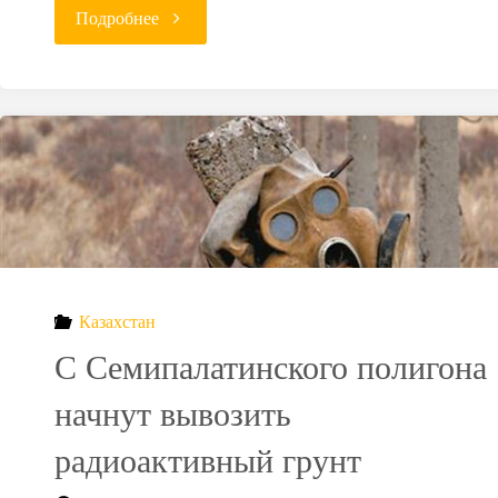
"Нужно
Подробнее
ли
Димитровграду
хранилище
радиоактивных
отходов?"
Казахстан
С Семипалатинского полигона
начнут вывозить
радиоактивный грунт