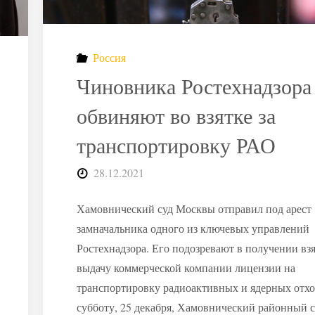
млн
на
Россия
систему
Чиновника Ростехнадзора
обращения
обвиняют во взятке за
транспортировку РАО
с
28.12.2021
РАО"
Хамовнический суд Москвы отправил под арест
замначальника одного из ключевых управлений
Ростехнадзора. Его подозревают в получении взя
выдачу коммерческой компании лицензии на
транспортировку радиоактивных и ядерных отх
субботу, 25 декабря, Хамовнический районный 