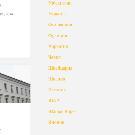
Узбекистан
а,
а», «в»
Украина
Финляндия
Франция
Хорватия
Чехия
Швейцария
Швеция
Эстония
ЮАР
Южная Корея
Япония
т