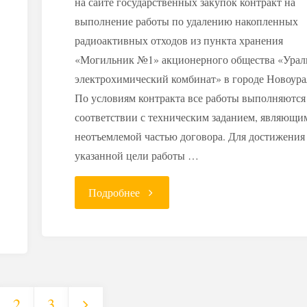
на сайте государственных закупок контракт на
выполнение работы по удалению накопленных
радиоактивных отходов из пункта хранения
«Могильник №1» акционерного общества «Урал
электрохимический комбинат» в городе Новоура
По условиям контракта все работы выполняются
соответствии с техническим заданием, являющи
неотъемлемой частью договора. Для достижения
указанной цели работы …
"Ликвидация
Подробнее
радиоактивных
отходов
УЭХК
2
3