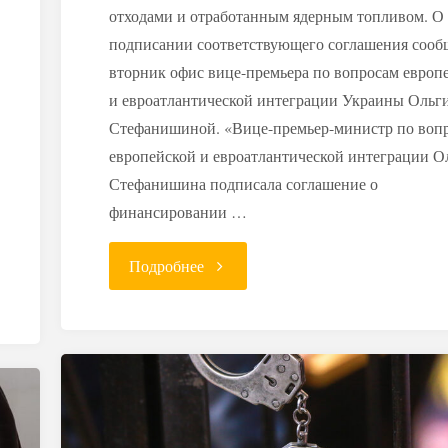
отходами и отработанным ядерным топливом. О
подписании соответствующего соглашения сооб
вторник офис вице-премьера по вопросам европ
и евроатлантической интеграции Украины Ольг
Стефанишиной. «Вице-премьер-министр по воп
европейской и евроатлантической интеграции О
Стефанишина подписала соглашение о
финансировании …
"ЕС
Подробнее
выделит
Киеву
€5