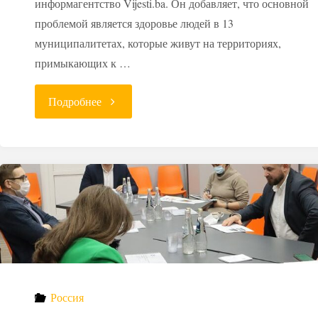
информагентство Vijesti.ba. Он добавляет, что основной
проблемой является здоровье людей в 13
муниципалитетах, которые живут на территориях,
примыкающих к …
"Босния
Подробнее
препятствует
строительству
хранилища
РАО
в
Россия
Хорватии"