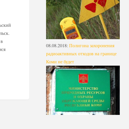
ьский
льск.
 в
08.08.2018
:
Полигона захоронения
мся
радиоактивных отходов на границе
Коми не будет