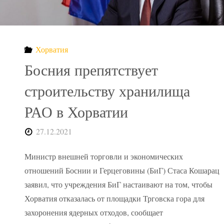
в
Приморье
Хорватия
ждет
Босния препятствует
подрядчика"
строительству хранилища
РАО в Хорватии
27.12.2021
Министр внешней торговли и экономических
отношений Боснии и Герцеговины (БиГ) Стаса Кошарац
заявил, что учреждения БиГ настаивают на том, чтобы
Хорватия отказалась от площадки Трговска гора для
захоронения ядерных отходов, сообщает