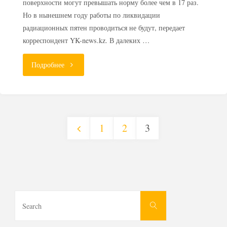
поверхности могут превышать норму более чем в 17 раз.
Но в нынешнем году работы по ликвидации
радиационных пятен проводиться не будут, передает
корреспондент YK-news.kz. В далеких …
"Радиоактивные
Подробнее
пятна
в
1
2
3
Усть-
Пагинация
Каменогорске
останутся
записей
еще
Search
Search
for:
на