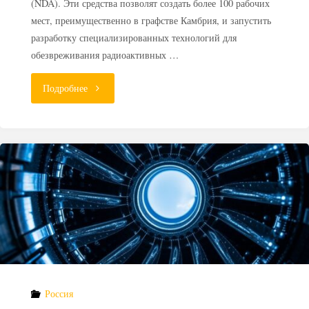
(NDA). Эти средства позволят создать более 100 рабочих
мест, преимущественно в графстве Камбрия, и запустить
разработку специализированных технологий для
обезвреживания радиоактивных …
"На
Подробнее
пути
к
ПГЗРО:
Великобритания
вложит
£154
Россия
млн