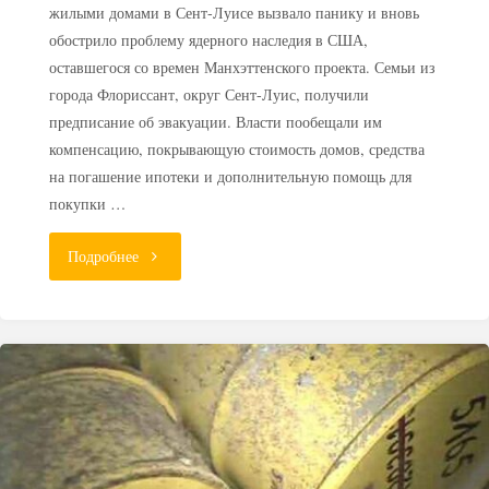
жилыми домами в Сент-Луисе вызвало панику и вновь
обострило проблему ядерного наследия в США,
оставшегося со времен Манхэттенского проекта. Семьи из
города Флориссант, округ Сент-Луис, получили
предписание об эвакуации. Власти пообещали им
компенсацию, покрывающую стоимость домов, средства
на погашение ипотеки и дополнительную помощь для
покупки …
"«Атомная»
Подробнее
паника
в
США:
под