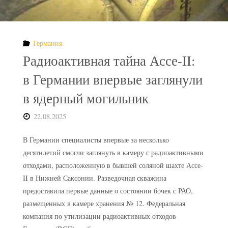
жилыми
домами
Германия
обнаружили
Радиоактивная тайна Ассе-II:
радиоактивные
в Германии впервые заглянули
отходы"
в ядерный могильник
22.08.2025
В Германии специалисты впервые за несколько
десятилетий смогли заглянуть в камеру с радиоактивными
отходами, расположенную в бывшей соляной шахте Ассе-
II в Нижней Саксонии. Разведочная скважина
предоставила первые данные о состоянии бочек с РАО,
размещенных в камере хранения № 12. Федеральная
компания по утилизации радиоактивных отходов