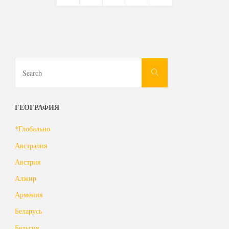
Пагинация
«БезРАО»
Ожаровского
записей
отпустили"
Search
Search
for:
ГЕОГРАФИЯ
*Глобально
Австралия
Австрия
Алжир
Армения
Беларусь
Бельгия