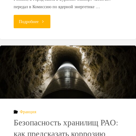
передал в Комиссию по ядерной энергетике …
"Российского
Подробнее
эколога
депортировали
из
Монголии
за
замеры
Франция
радиации"
Безопасность хранилищ РАО:
как предсказать коррозию