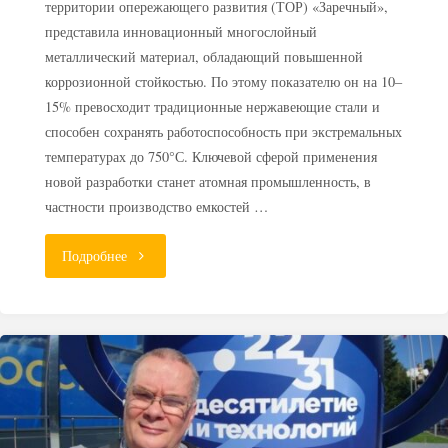
территории опережающего развития (ТОР) «Заречный»,
представила инновационный многослойный
металлический материал, обладающий повышенной
коррозионной стойкостью. По этому показателю он на 10–
15% превосходит традиционные нержавеющие стали и
способен сохранять работоспособность при экстремальных
температурах до 750°С. Ключевой сферой применения
новой разработки станет атомная промышленность, в
частности производство емкостей …
"В
Подробнее
России
создали
новый
сплав