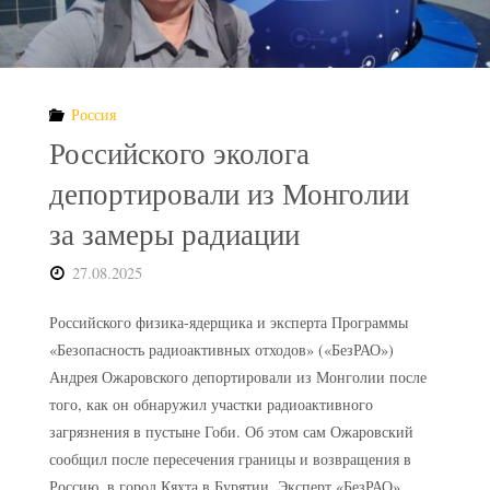
для
хранилищ
Россия
радиоактивных
Российского эколога
отходов"
депортировали из Монголии
за замеры радиации
27.08.2025
Российского физика-ядерщика и эксперта Программы
«Безопасность радиоактивных отходов» («БезРАО»)
Андрея Ожаровского депортировали из Монголии после
того, как он обнаружил участки радиоактивного
загрязнения в пустыне Гоби. Об этом сам Ожаровский
сообщил после пересечения границы и возвращения в
Россию, в город Кяхта в Бурятии. Эксперт «БезРАО»