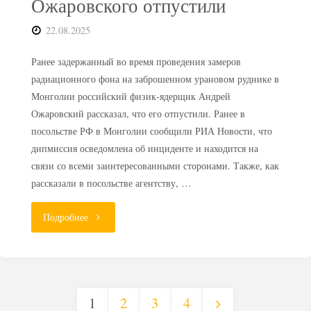
Ожаровского отпустили
могильник"
22.08.2025
Ранее задержанный во время проведения замеров
радиационного фона на заброшенном урановом руднике в
Монголии российский физик-ядерщик Андрей
Ожаровский рассказал, что его отпустили. Ранее в
посольстве РФ в Монголии сообщили РИА Новости, что
дипмиссия осведомлена об инциденте и находится на
связи со всеми заинтересованными сторонами. Также, как
рассказали в посольстве агентству, …
"Задержанного
Подробнее
в
Монголии
1
2
3
4
эксперта