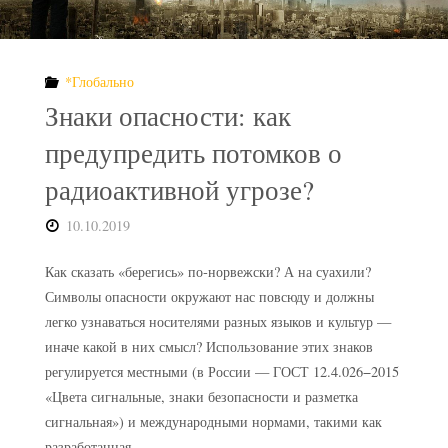
центре
по
*Глобально
обращению
Знаки опасности: как
с
предупредить потомков о
радиоактивной угрозе?
РАО"
10.10.2019
Как сказать «берегись» по‑норвежски? А на суахили?
Символы опасности окружают нас повсюду и должны
легко узнаваться носителями разных языков и культур —
иначе какой в них смысл? Использование этих знаков
регулируется местными (в России — ГОСТ 12.4.026−2015
«Цвета сигнальные, знаки безопасности и разметка
сигнальная») и международными нормами, такими как
разработанная …