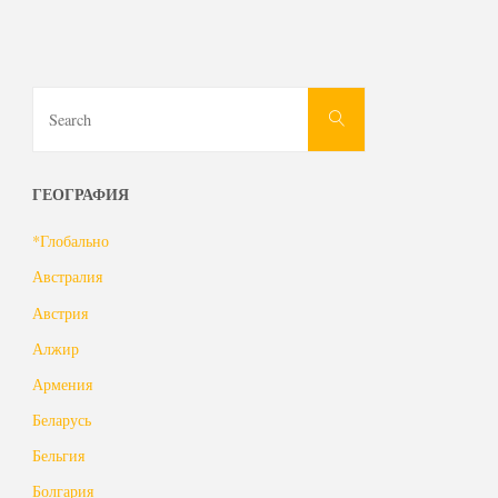
Пагинация
из-
за
записей
опасений
Search
Search
for:
загрязнения
радиоактивными
ГЕОГРАФИЯ
отходами"
*Глобально
Австралия
Австрия
Алжир
Армения
Беларусь
Бельгия
Болгария