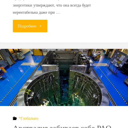
энергетики утверждают, что она всегда будет
нерентабельна даже при …
"Проблемы
Подробнее
захоронения
РАО:
другой
взгляд
на
проблему"
*Глобально