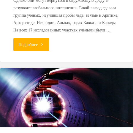
Однако они могут вернуться в окружающую среду в
результате глобального потепления. Такой вывод сделала
группа учёных, изучившая пробы льда, взятые в Арктике,
Антарктиде, Исландии, Альпах, горах Кавказа и Канады.
На всех 17 исследованных участках учёными были …
"Глобальное
Подробнее
потепление
вернет
радиоактивные
снега
прошлого"