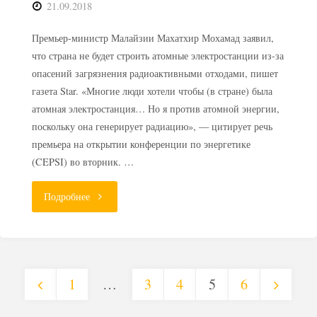
21.09.2018
Премьер-министр Малайзии Махатхир Мохамад заявил,
что страна не будет строить атомные электростанции из-за
опасений загрязнения радиоактивными отходами, пишет
газета Star. «Многие люди хотели чтобы (в стране) была
атомная электростанция… Но я против атомной энергии,
поскольку она генерирует радиацию», — цитирует речь
премьера на открытии конференции по энергетике
(CEPSI) во вторник. …
"Малайзия
Подробнее
откажется
от
1
…
3
4
5
6
АЭС