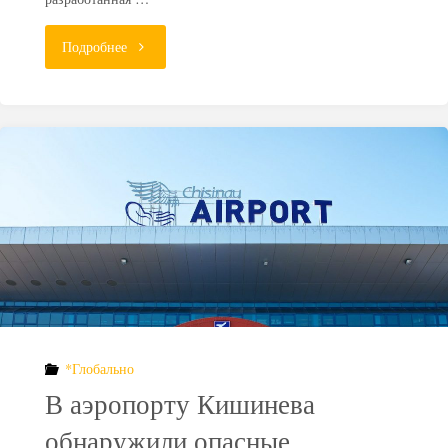
"Знаки
Подробнее
опасности:
как
предупредить
потомков
о
радиоактивной
угрозе?"
*Глобально
В аэропорту Кишинева
обнаружили опасные