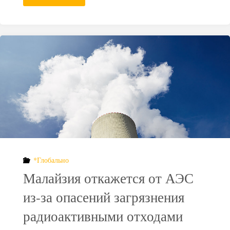
Нобелевской
премии
предложил
новый
способ
борьбы
с
*Глобально
ядерными
Малайзия откажется от АЭС
отходами"
из-за опасений загрязнения
радиоактивными отходами