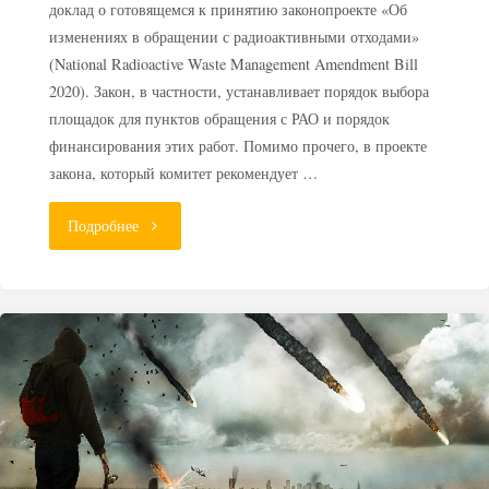
доклад о готовящемся к принятию законопроекте «Об
изменениях в обращении с радиоактивными отходами»
(National Radioactive Waste Management Amendment Bill
2020). Закон, в частности, устанавливает порядок выбора
площадок для пунктов обращения с РАО и порядок
финансирования этих работ. Помимо прочего, в проекте
закона, который комитет рекомендует …
"В
Подробнее
Австралии
примут
закон
о
Национальном