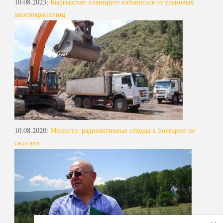
10.08.2023
:
Кыргызстан планирует избавиться от урановых
хвостохранилищ
10.08.2020
:
Министр: радиоактивные отходы в Болгарии не
сжигают