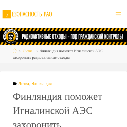
Skip
to
Б
Е
З
О
П
А
С
Н
О
С
Т
Ь
Р
А
О
content
Home
Литва
Финляндия поможет Игналинской АЭС
захоронить радиоактивные отходы
Литва
,
Финляндия
Финляндия поможет
Игналинской АЭС
захоронить