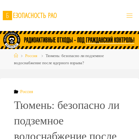
Skip
to
Б
Е
З
О
П
А
С
Н
О
С
Т
Ь
Р
А
О
content
Home
Россия
Тюмень: безопасно ли подземное
водоснабжение после ядерного взрыва?
Россия
Тюмень: безопасно ли
подземное
водоснабжение после