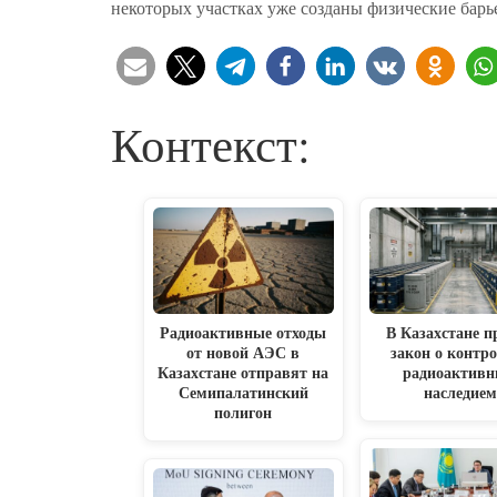
некоторых участках уже созданы физические барь
Контекст:
Радиоактивные отходы
В Казахстане п
от новой АЭС в
закон о контро
Казахстане отправят на
радиоактив
Семипалатинский
наследие
полигон