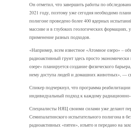
Он отметил, что завершить работы по обследова
2021 году, поэтому уже сегодня необходимо план
полигоне проведено более 400 ядерных испытани
массиве и в глубоких геологических формациях, 
применение разных подходов.
«Например, всем известное «Атомное озеро» – объ
радиоактивный грунт здесь просто экономически
озере» планируется создание физического барьера,
нему доступа людей и домашних животных», — ск
Спикер подчеркнул, что программа реабилитации
индивидуальный подход к каждому радиационно-
Специалисты НЯЦ своими силами уже делают пер
Семипалатинского испытательного полигона в без
радиоактивных «пятен», изъято и передано на за