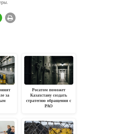
еры.
ринят
Росатом поможет
ле за
Казахстану создать
ным
стратегию обращения с
м
РАО