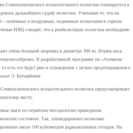
нию Семипалатинского испытательного полигона планируется в
ировать дальнейшую судьбу полигона. Учитывая то, что на
й – наземные и воздушные, подземные испытания в горном
ученые НЯЦ говорят, что к реабилитации полигона необходимо
ект очень большой (воронка в диаметре 300 м). Изъять весь
 нецелесообразно. В разработанной программе на «Атомном
 то есть это будут рвы и ограждения, с целью предотвращения к
азал Э. Батырбеков.
 Семипалатинского испытательного полигона предусматривает
опасному месту.
вые шаги по отработке методологии приведения
опасное состояние. Так, ликвидировано несколько
хоронение около 100 кубометров радиоактивных отходов. На