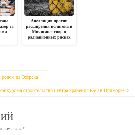
тана
Апелляция против
дзор за
расширения полигона в
ыми
Мичигане: спор о
радиационных рисках
 родом из Озерска
конкурс на строительство центра хранения РАО в Приморье
рий
ля помечены
*