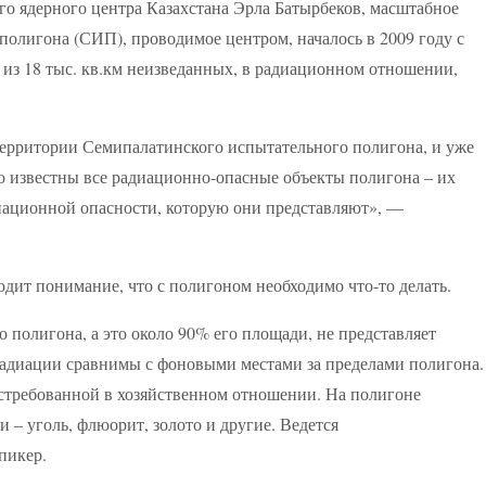
о ядерного центра Казахстана Эрла Батырбеков, масштабное
олигона (СИП), проводимое центром, началось в 2009 году с
 из 18 тыс. кв.км неизведанных, в радиационном отношении,
территории Семипалатинского испытательного полигона, и уже
то известны все радиационно-опасные объекты полигона – их
иационной опасности, которую они представляют», —
одит понимание, что с полигоном необходимо что-то делать.
 полигона, а это около 90% его площади, не представляет
радиации сравнимы с фоновыми местами за пределами полигона.
востребованной в хозяйственном отношении. На полигоне
 – уголь, флюорит, золото и другие. Ведется
пикер.