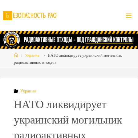
Skip
to
Б
Е
З
О
П
А
С
Н
О
С
Т
Ь
Р
А
О
content
Home
Украина
НАТО ликвидирует украинский могильник
радиоактивных отходов
Украина
НАТО ликвидирует
украинский могильник
радиоактивных