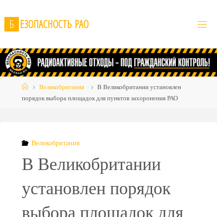
Skip
to
Б
Е
З
О
П
А
С
Н
О
С
Т
Ь
Р
А
О
content
Home
Великобритания
В Великобритании установлен
порядок выбора площадок для пунктов захоронения РАО
Великобритания
В Великобритании
установлен порядок
выбора площадок для