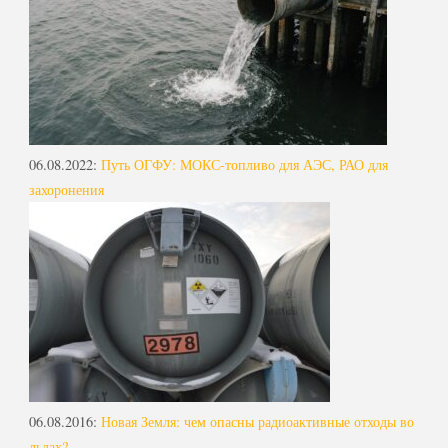
06.08.2022
:
Путь ОГФУ: МОКС-топливо для АЭС, РАО для
захоронения
06.08.2016
:
Новая Земля: чем опасны радиоактивные отходы во
льдах?