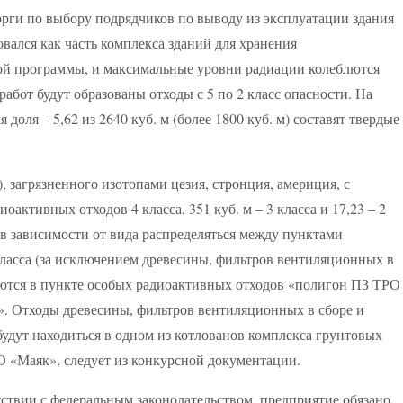
орги по выбору подрядчиков по выводу из эксплуатации здания
овался как часть комплекса зданий для хранения
й программы, и максимальные уровни радиации колеблются
работ будут образованы отходы с 5 по 2 класс опасности. На
оля – 5,62 из 2640 куб. м (более 1800 куб. м) составят твердые
, загрязненного изотопами цезия, стронция, америция, с
активных отходов 4 класса, 351 куб. м – 3 класса и 17,23 – 2
 в зависимости от вида распределяться между пунктами
ласса (за исключением древесины, фильтров вентиляционных в
ются в пункте особых радиоактивных отходов «полигон ПЗ ТРО
. Отходы древесины, фильтров вентиляционных в сборе и
будут находиться в одном из котлованов комплекса грунтовых
 «Маяк», следует из конкурсной документации.
ствии с федеральным законодательством, предприятие обязано