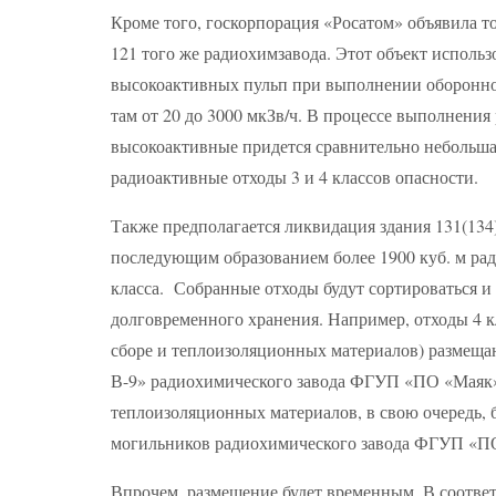
Кроме того, госкорпорация «Росатом» объявила т
121 того же радиохимзавода. Этот объект использ
высокоактивных пульп при выполнении оборонно
там от 20 до 3000 мкЗв/ч. В процессе выполнения 
высокоактивные придется сравнительно небольшая д
радиоактивные отходы 3 и 4 классов опасности.
Также предполагается ликвидация здания 131(134)
последующим образованием более 1900 куб. м радио
класса. Собранные отходы будут сортироваться и
долговременного хранения. Например, отходы 4 к
сборе и теплоизоляционных материалов) размеща
В-9» радиохимического завода ФГУП «ПО «Маяк»
теплоизоляционных материалов, в свою очередь, 
могильников радиохимического завода ФГУП «ПО
Впрочем, размещение будет временным. В соответ