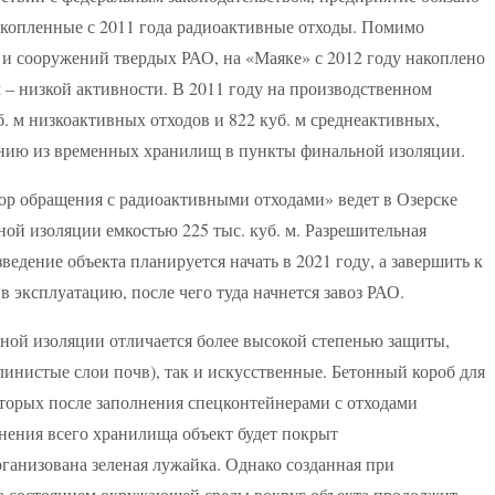
акопленные с 2011 года радиоактивные отходы. Помимо
й и сооружений твердых РАО, на «Маяке» с 2012 году накоплено
м – низкой активности. В 2011 году на производственном
. м низкоактивных отходов и 822 куб. м среднеактивных,
ению из временных хранилищ в пункты финальной изоляции.
р обращения с радиоактивными отходами» ведет в Озерске
ой изоляции емкостью 225 тыс. куб. м. Разрешительная
ведение объекта планируется начать в 2021 году, а завершить к
 в эксплуатацию, после чего туда начнется завоз РАО.
ной изоляции отличается более высокой степенью защиты,
инистые слои почв), так и искусственные. Бетонный короб для
оторых после заполнения спецконтейнерами с отходами
нения всего хранилища объект будет покрыт
рганизована зеленая лужайка. Однако созданная при
за состоянием окружающей среды вокруг объекта продолжит