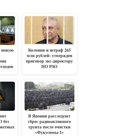
л новую
Колония и штраф 265
млн рублей: утвержден
ния
приговор экс-директору
отходов
НО РАО
оит
В Японии расследуют
О без
сброс радиоактивного
джетных
грунта после очистки
«Фукусимы-1»