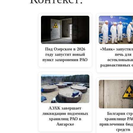
Под Озерском в 2026
«Маяк» запусти
году запустят новый
печь для
пункт захоронения РАО
остекловыва
радиоактивных 
АЭХК завершает
ликвидацию подземных
Болгария стр
хранилищ РАО в
хранилище РА
Ангарске
привлечения бю
средств