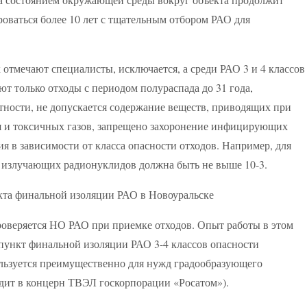
ироваться более 10 лет с тщательным отбором РАО для
к отмечают специалисты, исключается, а среди РАО 3 и 4 классов
ют только отходы с периодом полураспада до 31 года,
тности, не допускается содержание веществ, приводящих при
я и токсичных газов, запрещено захоронение инфицирующих
я в зависимости от класса опасности отходов. Например, для
а- излучающих радионуклидов должна быть не выше 10-3.
роверяется НО РАО при приемке отходов. Опыт работы в этом
пункт финальной изоляции РАО 3-4 классов опасности
пользуется преимущественно для нужд градообразующего
одит в концерн ТВЭЛ госкорпорации «Росатом»).