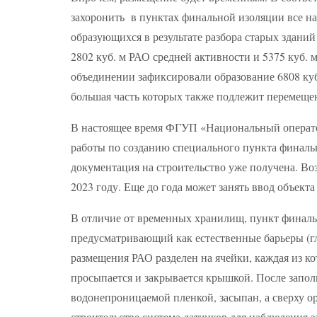
захоронить в пунктах финальной изоляции все н
образующихся в результате разбора старых здани
2802 куб. м РАО средней активности и 5375 куб. 
объединении зафиксировали образование 6808 куб
большая часть которых также подлежит перемещ
В настоящее время ФГУП «Национальный операто
работы по созданию специального пункта финальн
документация на строительство уже получена. Воз
2023 году. Еще до года может занять ввод объекта
В отличие от временных хранилищ, пункт финаль
предусматривающий как естественные барьеры (гл
размещения РАО разделен на ячейки, каждая из к
просыпается и закрывается крышкой. После запол
водонепроницаемой пленкой, засыпан, а сверху о
строительстве система датчиков для наблюдения 