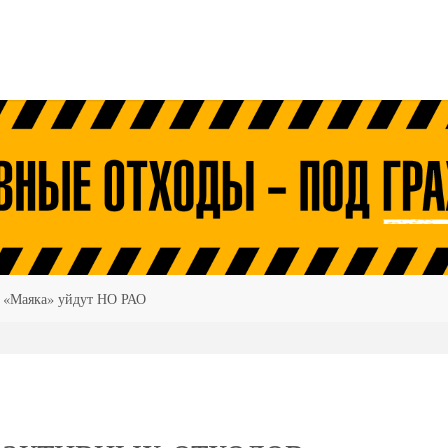
в «Маяка» уйдут НО РАО