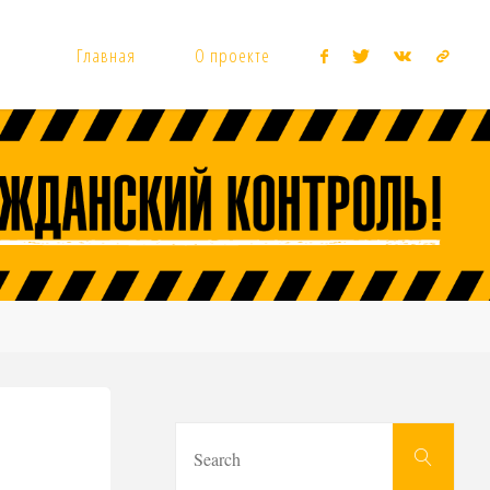
Главная
О проекте
Sear
Search
for: