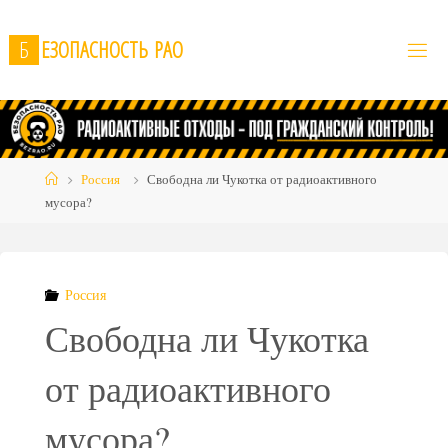
Skip
to
Б
Е
З
О
П
А
С
Н
О
С
Т
Ь
Р
А
О
content
Home
Россия
Свободна ли Чукотка от радиоактивного
мусора?
Россия
Свободна ли Чукотка
от радиоактивного
мусора?