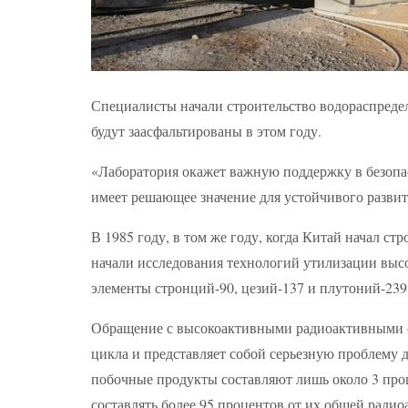
Специалисты начали строительство водораспредел
будут заасфальтированы в этом году.
«Лаборатория окажет важную поддержку в безопа
имеет решающее значение для устойчивого разви
В 1985 году, в том же году, когда Китай начал ст
начали исследования технологий утилизации выс
элементы стронций-90, цезий-137 и плутоний-239
Обращение с высокоактивными радиоактивными о
цикла и представляет собой серьезную проблему 
побочные продукты составляют лишь около 3 проц
составлять более 95 процентов от их общей ради