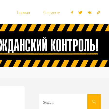
Главная
О проекте
Sear
Search
for: