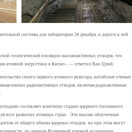
ительной системы для лаборатории 28 декабря, и дороги к ней
сной геологической изоляции высокоактивных отходов, что
тия атомной энергетики в Китае», — отметил Ван Цзюй.
роительство своего первого атомного реактора, китайские ученые
окоактивных радиоактивных отходов, включая радиоактивные
.
тходами составляет конечную стадию ядерного топливного
для всех развитых атомных стран. Эти высоко облученные
ентов от общего объема ядерных отходов, но при этом могут
оактивности, по данным Всемирной ядерной ассоциации.