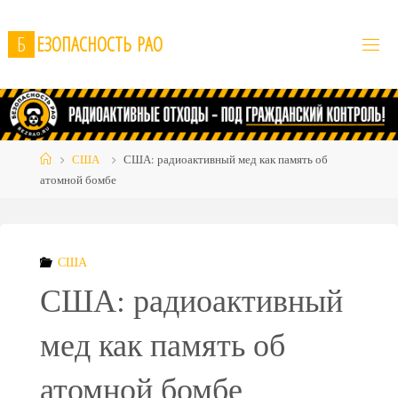
Skip
to
Б
Е
З
О
П
А
С
Н
О
С
Т
Ь
Р
А
О
content
Home
США
США: радиоактивный мед как память об
атомной бомбе
США
США: радиоактивный
мед как память об
атомной бомбе