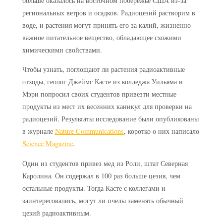
больше оказалось на восточном побережье США из-за
региональных ветров и осадков. Радиоцезий растворим в
воде, и растения могут принять его за калий, жизненно
важное питательное вещество, обладающее схожими
химическими свойствами.
Чтобы узнать, поглощают ли растения радиоактивные
отходы, геолог Джеймс Касте из колледжа Уильяма и
Мэри попросил своих студентов привезти местные
продукты из мест их весенних каникул для проверки на
радиоцезий. Результаты исследование были опубликованы
в журнале
Nature Communications
, коротко о них написало
Science Magazine
.
Один из студентов привез мед из Роли, штат Северная
Каролина. Он содержал в 100 раз больше цезия, чем
остальные продукты. Тогда Касте с коллегами и
заинтересовались, могут ли пчелы заменять обычный
цезий радиоактивным.