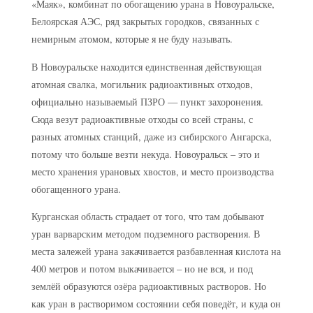
«Маяк», комбинат по обогащению урана в Новоуральске,
Белоярская АЭС, ряд закрытых городков, связанных с
немирным атомом, которые я не буду называть.
В Новоуральске находится единственная действующая
атомная свалка, могильник радиоактивных отходов,
официально называемый ПЗРО — пункт захоронения.
Сюда везут радиоактивные отходы со всей страны, с
разных атомных станций, даже из сибирского Ангарска,
потому что больше везти некуда. Новоуральск – это и
место хранения урановых хвостов, и место производства
обогащенного урана.
Курганская область страдает от того, что там добывают
уран варварским методом подземного растворения. В
места залежей урана закачивается разбавленная кислота на
400 метров и потом выкачивается – но не вся, и под
землёй образуются озёра радиоактивных растворов. Но
как уран в растворимом состоянии себя поведёт, и куда он