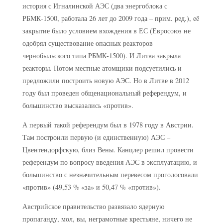
история с Игналинской АЭС (два энергоблока с
РБМК-1500, работала 26 лет до 2009 года – прим. ред.), её
закрытие было условием вхождения в ЕС (Евросоюз не
одобрял существование опасных реакторов
чернобыльского типа РБМК-1500). И Литва закрыла
реакторы. Потом местные атомщики подсуетились и
предложили построить новую АЭС. Но в Литве в 2012
году был проведен общенациональный референдум, и
большинство высказались «против».
А первый такой референдум был в 1978 году в Австрии.
Там построили первую (и единственную) АЭС –
Цвентендорфскую, близ Вены. Канцлер решил провести
референдум по вопросу введения АЭС в эксплуатацию, и
большинство с незначительным перевесом проголосовали
«против» (49,53 % «за» и 50,47 % «против»).
Австрийское правительство развязало ядерную
пропаганду, мол, вы, неграмотные крестьяне, ничего не