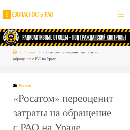
Skip
to
Б
Е
З
О
П
А
С
Н
О
С
Т
Ь
Р
А
О
content
Home
Россия
«Росатом» переоценит затраты на
обращение с РАО на Урале
Россия
«Росатом» переоценит
затраты на обращение
с РАО на Урале