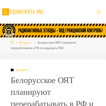
Skip
to
Б
Е
З
О
П
А
С
Н
О
С
Т
Ь
Р
А
О
content
Home
Беларусь
Белорусское ОЯТ планируют
перерабатывать в РФ и возвращать РАО
Беларусь
Белорусское ОЯТ
планируют
перерабатывать в РФ и