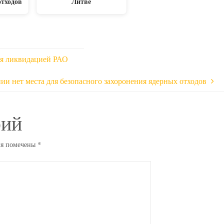
отходов
Литве
ься ликвидацией РАО
ии нет места для безопасного захоронения ядерных отходов
рий
ля помечены
*