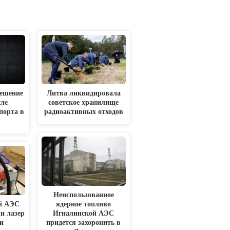
решение
Литва ликвидировала
ле
советское хранилище
порта в
радиоактивных отходов
Неиспользованное
й АЭС
ядерное топливо
и лазер
Игналинской АЭС
и
придется захоронить в