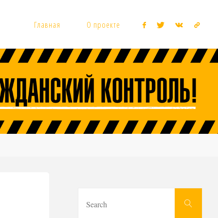
Главная
О проекте
Sear
Search
for: