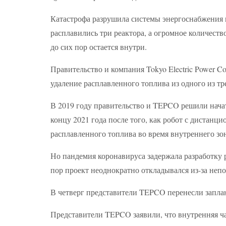
Катастрофа разрушила системы энергоснабжения 
расплавились три реактора, а огромное количест
до сих пор остается внутри.
Правительство и компания Tokyo Electric Power C
удаление расплавленного топлива из одного из тр
В 2019 году правительство и TEPCO решили начат
концу 2021 года после того, как робот с дистан
расплавленного топлива во время внутреннего зо
Но пандемия коронавируса задержала разработку р
пор проект неоднократно откладывался из-за неп
В четверг представители TEPCO перенесли заплани
Представители TEPCO заявили, что внутренняя ча