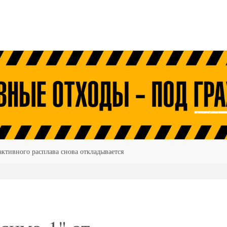
ктивного расплава снова откладывается