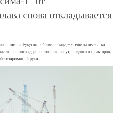
сима-1" от
плава снова откладывается
останции в Фукусиме объявил о задержке еще на несколько
расплавленного ядерного топлива изнутри одного из реакторов,
оботизированной руки.