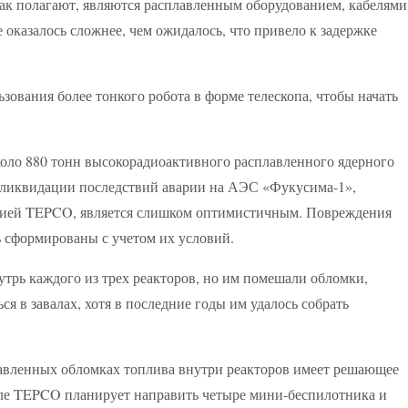
ак полагают, являются расплавленным оборудованием, кабелями
 оказалось сложнее, чем ожидалось, что привело к задержке
ования более тонкого робота в форме телескопа, чтобы начать
коло 880 тонн высокорадиоактивного расплавленного ядерного
к ликвидации последствий аварии на АЭС «Фукусима-1»,
нией TEPCO, является слишком оптимистичным. Повреждения
 сформированы с учетом их условий.
трь каждого из трех реакторов, но им помешали обломки,
я в завалах, хотя в последние годы им удалось собрать
авленных обломках топлива внутри реакторов имеет решающее
рале TEPCO планирует направить четыре мини-беспилотника и