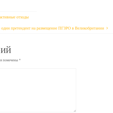
активные отходы
 один претендент на размещение ПГЗРО в Великобритании
рий
ля помечены
*