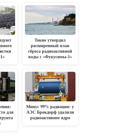
едуют
Токио утвердил
ивного
расширенный план
чистки
сброса радиоактивной
1»
воды с «Фукусимы-1»
ения:
Минус 99% радиации: у
то для
АЭС Брокдорф удалили
грунта
радиоактивное ядро
ы