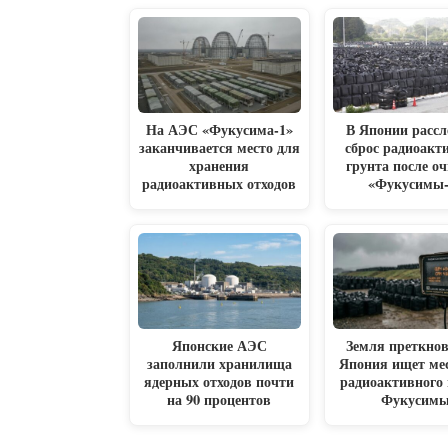
На АЭС «Фукусима-1»
В Японии рассл
заканчивается место для
сброс радиоакт
хранения
грунта после о
радиоактивных отходов
«Фукусимы-
Японские АЭС
Земля преткнов
заполнили хранилища
Япония ищет мес
ядерных отходов почти
радиоактивного 
на 90 процентов
Фукусим