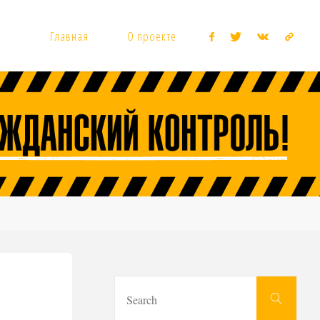
Главная
О проекте
Sear
Search
for: