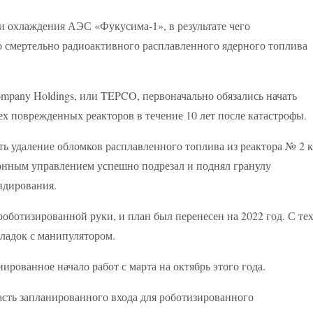
и охлаждения АЭС «Фукусима-1», в результате чего
во смертельно радиоактивного расплавленного ядерного топлива
ompany Holdings, или TEPCO, первоначально обязались начать
ех поврежденных реакторов в течение 10 лет после катастрофы.
ь удаление обломков расплавленного топлива из реактора № 2 к
ционным управлением успешно подрезал и поднял гранулу
ндирования.
оботизированной руки, и план был перенесен на 2022 год. С те
оладок с манипулятором.
рованное начало работ с марта на октябрь этого года.
сть запланированного входа для роботизированного