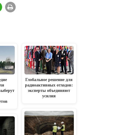
едие
Глобальное решение для
ля
радиоактивных отходов:
выберут
эксперты объединяют
2
усилия
етов