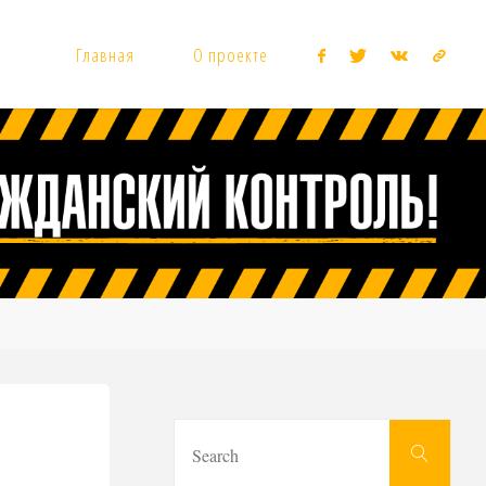
Главная
О проекте
Sear
Search
for: