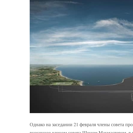
Однако на заседании 21 февраля члены совета пр
внесенное членом совета Шоном Макмастером, в к