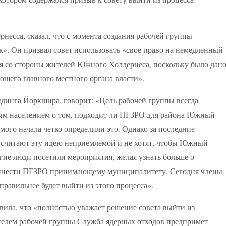
несса, сказал, что с момента создания рабочей группы
. Он призвал совет использовать «свое право на немедленный
ия со стороны жителей Южного Холдернеса, поскольку было дан
ющего главного местного органа власти».
динга Йоркшира, говорит: «Цель рабочей группы всегда
тным населением о том, подходит ли ПГЗРО для района Южный
мого начала четко определили это. Однако за последние
о считают эту идею неприемлемой и не хотят, чтобы Южный
гие люди посетили мероприятия, желая узнать больше о
ринести ПГЗРО принимающему муниципалитету. Сегодня члены
правильнее будет выйти из этого процесса».
ила, что «полностью уважает решение совета выйти из
телем рабочей группы Служба ядерных отходов предпримет