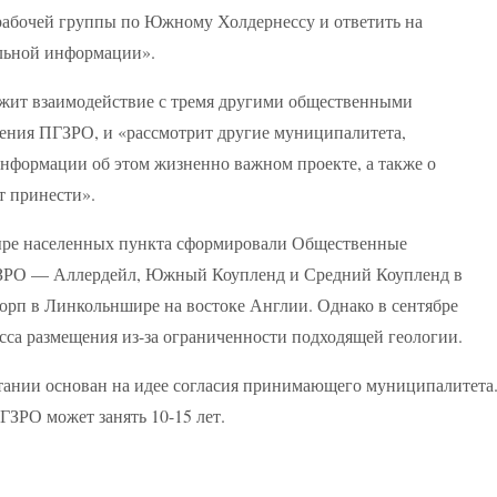
 рабочей группы по Южному Холдернессу и ответить на
ельной информации».
жит взаимодействие с тремя другими общественными
ения ПГЗРО, и «рассмотрит другие муниципалитета,
нформации об этом жизненно важном проекте, а также о
т принести».
етыре населенных пункта сформировали Общественные
ГЗРО — Аллердейл, Южный Коупленд и Средний Коупленд в
торп в Линкольншире на востоке Англии. Однако в сентябре
сса размещения из-за ограниченности подходящей геологии.
ании основан на идее согласия принимающего муниципалитета
ЗРО может занять 10-15 лет.