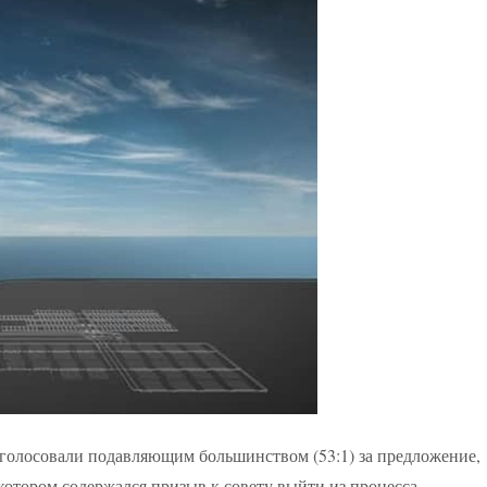
оголосовали подавляющим большинством (53:1) за предложение,
отором содержался призыв к совету выйти из процесса