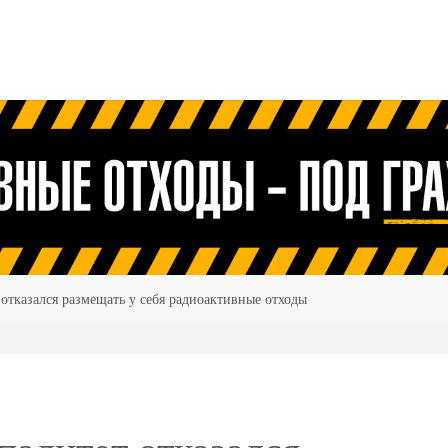
тказался размещать у себя радиоактивные отходы