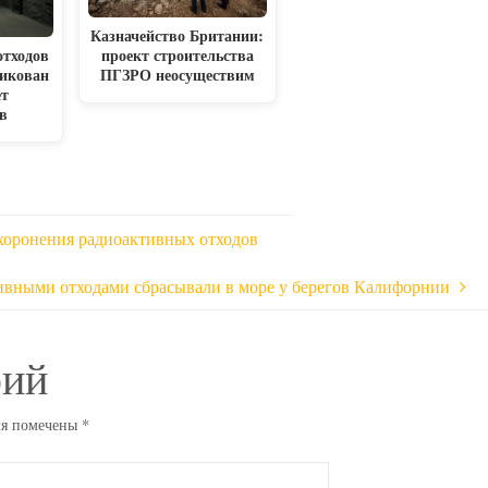
Казначейство Британии:
отходов
проект строительства
ликован
ПГЗРО неосуществим
ет
в
ахоронения радиоактивных отходов
ивными отходами сбрасывали в море у берегов Калифорнии
рий
ля помечены
*