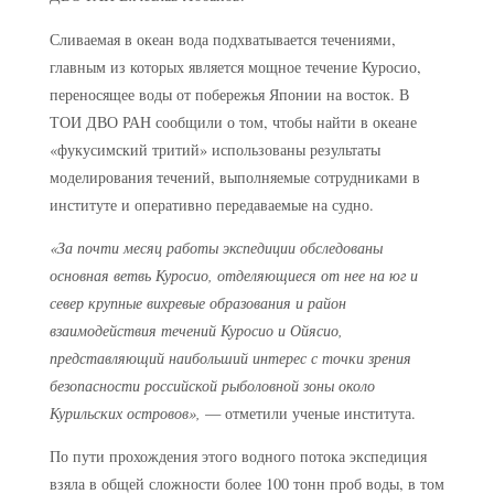
Сливаемая в океан вода подхватывается течениями,
главным из которых является мощное течение Куросио,
переносящее воды от побережья Японии на восток. В
ТОИ ДВО РАН сообщили о том, чтобы найти в океане
«фукусимский тритий» использованы результаты
моделирования течений, выполняемые сотрудниками в
институте и оперативно передаваемые на судно.
«За почти месяц работы экспедиции обследованы
основная ветвь Куросио, отделяющиеся от нее на юг и
север крупные вихревые образования и район
взаимодействия течений Куросио и Ойясио,
представляющий наибольший интерес с точки зрения
безопасности российской рыболовной зоны около
Курильских островов»,
— отметили ученые института.
По пути прохождения этого водного потока экспедиция
взяла в общей сложности более 100 тонн проб воды, в том