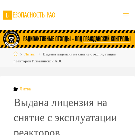
Skip
to
Б
Е
З
О
П
А
С
Н
О
С
Т
Ь
Р
А
О
content
Home
Литва
Выдана лицензия на снятие с эксплуатации
реакторов Игналинской АЭС
Литва
Выдана лицензия на
снятие с эксплуатации
реакторов