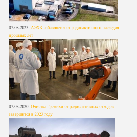
07.08.2023
:
АЭХК избавляется от радиоактивного наследия
прошлых лет
07.08.2020
:
Очистка Гремихи от радиоактивных отходов
завершится в 2023 году