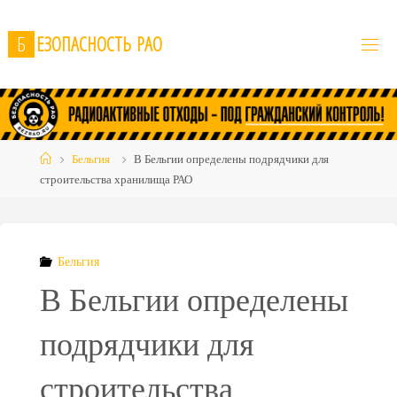
Skip
to
Б
Е
З
О
П
А
С
Н
О
С
Т
Ь
Р
А
О
content
Home
Бельгия
В Бельгии определены подрядчики для
строительства хранилища РАО
Бельгия
В Бельгии определены
подрядчики для
строительства