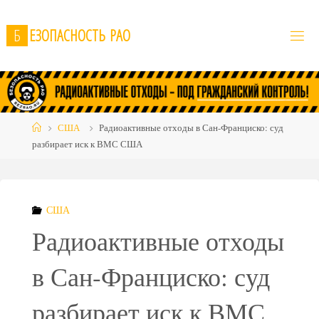
Skip
to
Б
Е
З
О
П
А
С
Н
О
С
Т
Ь
Р
А
О
content
Home
США
Радиоактивные отходы в Сан-Франциско: суд
разбирает иск к ВМС США
США
Радиоактивные отходы
в Сан-Франциско: суд
разбирает иск к ВМС