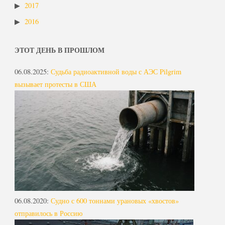
2017
2016
ЭТОТ ДЕНЬ В ПРОШЛОМ
06.08.2025
:
Судьба радиоактивной воды с АЭС Pilgrim
вызывает протесты в США
06.08.2020
:
Судно с 600 тоннами урановых «хвостов»
отправилось в Россию