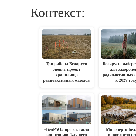
Контекст:
Три района Беларуси
Беларусь выбере
оценят проект
для захороне
хранилища
радиоактивных 
радиоактивных отходов
к 2027 год
«БелРАО» представило
Минэнерго Бел
концепцию будущего
опровергло п