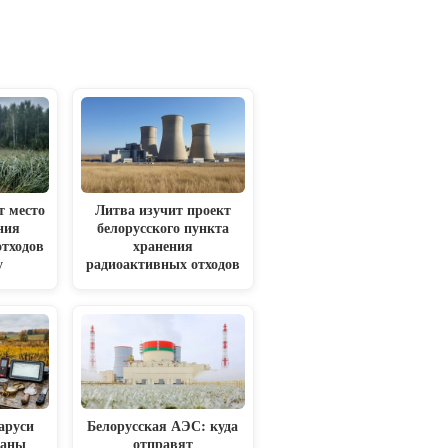
т место
Литва изучит проект
ния
белорусского пункта
отходов
хранения
у
радиоактивных отходов
аруси
Белорусская АЭС: куда
ланы
отправят