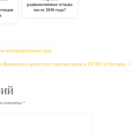
радиоактивные отходы
отходов
после 2030 года?
х
на неопределенный срок
и Виннипега протестуют против проекта ПГЗРО в Онтарио
рий
ля помечены
*