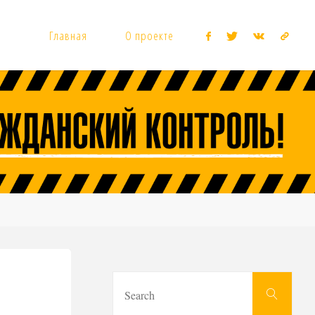
Главная
О проекте
Sear
Search
for: