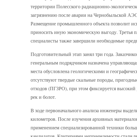
территории Полесского радиационно-экологическ
загрязнению после аварии на Чернобыльской АЭС 
Размещение промышленного объекта позволит исп
приносить иную экономическую выгоду. Третья п
специалисты также завершили необходимые пред
Подготовительный этап занял три года. Заказчик
генеральным подрядчиком назначена управляющая
места обусловлена геологическими и географиче
отсутствуют твердые скальные породы, пригодны
отходов (ПГЗРО), при этом фиксируется высокий 
рек и болот.
В ходе первоначального анализа инженеры выдели
километров. После изучения архивных материало
применением специализированной техники больш
кандидатов. Критериями неприемлемости стали ри