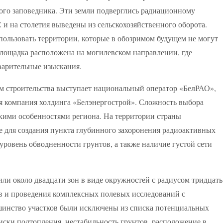
ого заповедника. Эти земли подверглись радиационному
и на столетия выведены из сельскохозяйственного оборота.
ользовать территории, которые в обозримом будущем не могут
лощадка расположена на могилевском направлении, где
варительные изыскания.
ом строительства выступает национальный оператор «БелРАО»,
 компания холдинга «Белэнергострой». Сложность выбора
скими особенностями региона. На территории страны
е для создания пункта глубинного захоронения радиоактивных
уровень обводненности грунтов, а также наличие густой сети
ли около двадцати зон в виде окружностей с радиусом тридцать
в и проведения комплексных полевых исследований с
инство участков были исключены из списка потенциальных
ски подтопления, нестабильность грунтов, расположение в