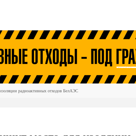
я изоляции радиоактивных отходов БелАЭС