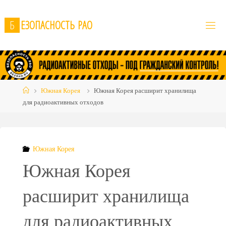
Skip
to
Б
Е
З
О
П
А
С
Н
О
С
Т
Ь
Р
А
О
content
Home
Южная Корея
Южная Корея расширит хранилища
для радиоактивных отходов
Южная Корея
Южная Корея
расширит хранилища
для радиоактивных