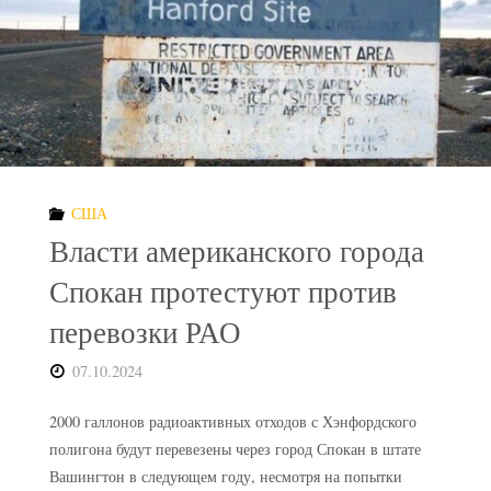
Минск
по
вопросу
могильника
США
радиоактивных
Власти американского города
отходов"
Спокан протестуют против
перевозки РАО
07.10.2024
2000 галлонов радиоактивных отходов с Хэнфордского
полигона будут перевезены через город Спокан в штате
Вашингтон в следующем году, несмотря на попытки