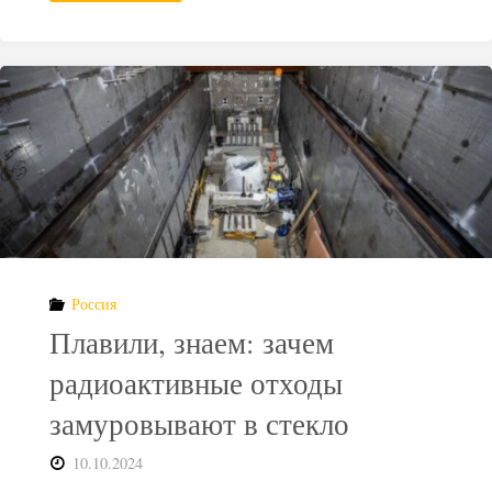
пробная
эксплуатация
хранилища
ОЯТ
в
Финляндии"
Россия
Плавили, знаем: зачем
радиоактивные отходы
замуровывают в стекло
10.10.2024