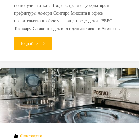
но получила отказ. В ходе встречи с губернатором
префектуры Аомори Соитиро Миясита в офисе
правительства префектуры вице-председатель FEPC
Тосихару Сасаки представил идею доставки в Аомори …
"Японская
Подробнее
префектура
отказалась
принять
радиоактивные
отходы
из-
Финляндия
за