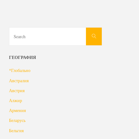
Пагинация
радиоактивных
отходов
записей
Майшягала"
Search
Search
for:
ГЕОГРАФИЯ
*Глобально
Австралия
Австрия
Алжир
Армения
Беларусь
Бельгия