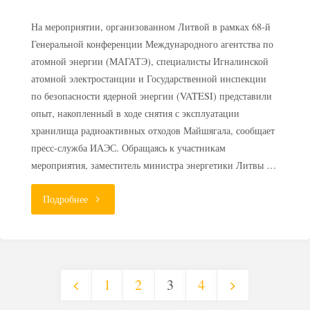
На мероприятии, организованном Литвой в рамках 68-й
Генеральной конференции Международного агентства по
атомной энергии (МАГАТЭ), специалисты Игналинской
атомной электростанции и Государственной инспекции
по безопасности ядерной энергии (VATESI) представили
опыт, накопленный в ходе снятия с эксплуатации
хранилища радиоактивных отходов Майшягала, сообщает
пресс-служба ИАЭС. Обращаясь к участникам
мероприятия, заместитель министра энергетики Литвы …
"Литва
Подробнее
представила
проект
1
2
3
4
хранилища