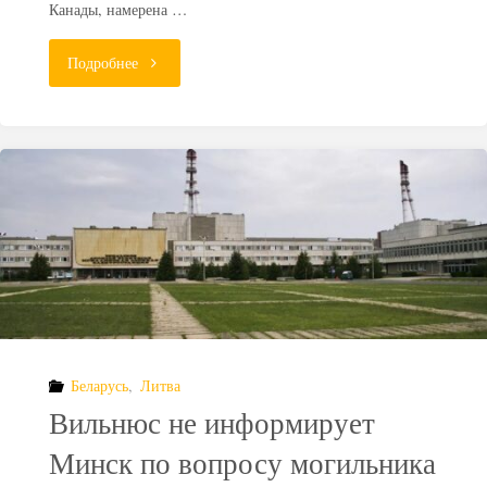
Канады, намерена …
"Канада:
Подробнее
ядерные
отходы
поедут
по
шоссе
через
Беларусь
,
Литва
ваш
Вильнюс не информирует
задний
Минск по вопросу могильника
двор"