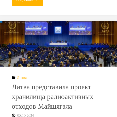
третьего
модуля
хранилища
РАО
началось
в
Литва
Северске"
Литва представила проект
хранилища радиоактивных
отходов Майшягала
05.10.2024