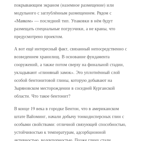
покрывающим экраном (наземное размещение) или
модульного с заглублённым размещением. Рядом с
«Маяком» — последний тип. Упаковки в нём будут
размещать специальные погрузчики, а не краны, что
предусмотрено проектом.
А вот ещё интересный факт, связанный непосредственно с
возведением хранилищ. В основание фундамента
сооружений, а также потом сверху на финальной стадии,
укладывают «глиняный замок». Это уплотнённый слой
особой бентонитовой глины, которую добывают на
Зыряновском месторождении в соседней Курганской
области. Что такое бентонит?
В конце 19 века в городке Бентон, что в американском
штате Вайоминг, начали добычу тонкодисперсных глин с
особыми свойствами: отличной связующей способностью,
устойчивостью к температурам, адсорбционной
активностью, водоупорностью. Позже глину стали