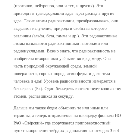
(протонов, нейтронов, или и тех, и других). Это
приводит к трансформации ядра через распад в другие
ядра. Такие атомы радиоактивны, преобразовываясь, они
выделяют излучение, природа и свойства которого
различны (альфа, бета, гамма и др.). Эти радиоактивные
атомы называются радиоактивными изотопами или
радионуклидами. Важно знать, что радиоактивность не
изобретена нехорошими учёными во вред миру. Она —
часть природной окружающей среды, земной
поверхности, горных пород, атмосферы, и даже тела
человека и еды! Уровень радиоактивности измеряется в
беккерелях (Бк). Один беккерель соответствует количеству
атомов, распавшихся за секунду.
Дальше мы также будем объяснять те или иные или
термины, а теперь отправляемся на площадку филиала НО
РАО «Озёрский» где сооружается приповерхностный
пункт захоронения твёрдых радиоактивных отходов 3 и 4