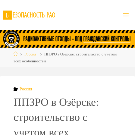
Skip
to
Б
Е
З
О
П
А
С
Н
О
С
Т
Ь
Р
А
О
content
Home
Россия
ППЗРО в Озёрске: строительство с учетом
всех особенностей
Россия
ППЗРО в Озёрске:
строительство с
учетом всех