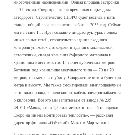
многолетними наблюдениями. Общая площадь застройки
— 51 гектар. Сюда проложена временная подъездная
автодорога. Строительство ППЗРО будет вестись в пять
этапов, общий срок завершения работ — 2035 год. Сейчас
мы на этапе 1.1. Идёт создание инфраструктуры, подвод
инженерных сетей, строительство здания входного
контроля упаковок с отходами и здания отапливаемой
автостоянки, склада хранения буферного материала и
хранилища вместимостью 15 тысяч кубических метров.
Котлован под хранилище модульного типа — 70 на 70
метров, три метра в глубину. Сооружение потом будет три
метра в высоту. Мы также смонтировали внеплощадочные
сети: водопровод, канализацию, кабель электроснабжения
6 киловольт. Всё это мы запитываем от завода № 235
ФГУП «Маяк», что в 1,5 километрах от нашей площадки.
Скоро начинаем монтировать теплосеть», — рассказал
директор филиала «Озёрский» Максим Мартышкин.
По его словам, на площадке трудится 90 человек, это