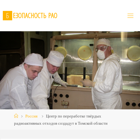
Skip
to
Б
Е
З
О
П
А
С
Н
О
С
Т
Ь
Р
А
О
content
Home
Россия
Центр по переработке твёрдых
радиоактивных отходов создадут в Томской области