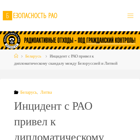
Skip
to
Б
Е
З
О
П
А
С
Н
О
С
Т
Ь
Р
А
О
content
Home
Беларусь
Инцидент с РАО привел к
дипломатическому скандалу между Белоруссией и Литвой
Беларусь
,
Литва
Инцидент с РАО
привел к
дипломатическому