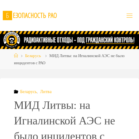
Skip
to
Б
Е
З
О
П
А
С
Н
О
С
Т
Ь
Р
А
О
content
Home
Беларусь
МИД Литвы: на Игналинской АЭС не было
инцидентов с РАО
Беларусь
,
Литва
МИД Литвы: на
Игналинской АЭС не
было инцидентов с