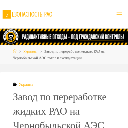
Skip
to
Б
Е
З
О
П
А
С
Н
О
С
Т
Ь
Р
А
О
content
Home
Украина
Завод по переработке жидких РАО на
Чернобыльской АЭС готов к эксплуатации
Украина
Завод по переработке
жидких РАО на
Чернобыльской АЭС