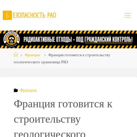
Skip
to
Б
Е
З
О
П
А
С
Н
О
С
Т
Ь
Р
А
О
content
Home
Франция
Франция готовится к строительству
геологического хранилища РАО
Франция
Франция готовится к
строительству
геологического