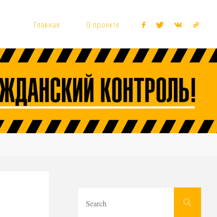
Главная
О проекте
Sear
Search
for: