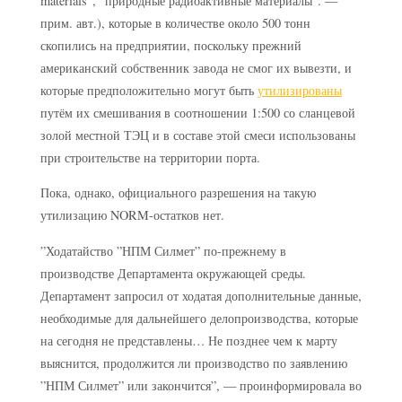
materials”, ”природные радиоактивные материалы”. —
прим. авт.), которые в количестве около 500 тонн
скопились на предприятии, поскольку прежний
американский собственник завода не смог их вывезти, и
которые предположительно могут быть
утилизированы
путём их смешивания в соотношении 1:500 со сланцевой
золой местной ТЭЦ и в составе этой смеси использованы
при строительстве на территории порта.
Пока, однако, официального разрешения на такую
утилизацию NORM-остатков нет.
”Ходатайство ”НПМ Силмет” по-прежнему в
производстве Департамента окружающей среды.
Департамент запросил от ходатая дополнительные данные,
необходимые для дальнейшего делопроизводства, которые
на сегодня не представлены… Не позднее чем к марту
выяснится, продолжится ли производство по заявлению
”НПМ Силмет” или закончится”, — проинформировала во