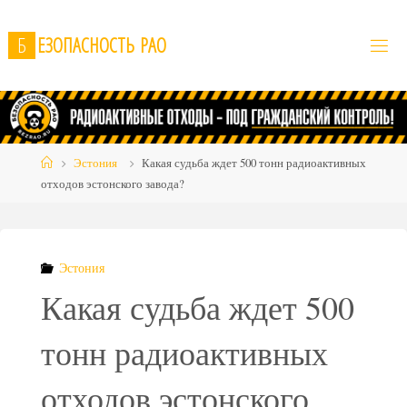
Skip
to
Б
Е
З
О
П
А
С
Н
О
С
Т
Ь
Р
А
О
content
Home
Эстония
Какая судьба ждет 500 тонн радиоактивных
отходов эстонского завода?
Эстония
Какая судьба ждет 500
тонн радиоактивных
отходов эстонского