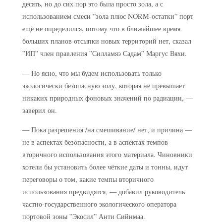
десять, но до сих пор это была просто зола, а с
использованием смеси ”зола плюс NORM-остатки” порт
ещё не определился, потому что в ближайшее время
больших планов отсыпки новых территорий нет, сказал
”ИП” член правления ”Силламяэ Садам” Маргус Вяхи.
— Но ясно, что мы будем использовать только
экологически безопасную золу, которая не превышает
никаких природных фоновых значений по радиации, —
заверил он.
— Пока разрешения /на смешивание/ нет, и причина —
не в аспектах безопасности, а в аспектах темпов
вторичного использования этого материала. Чиновники
хотели бы установить более чёткие даты и тонны, идут
переговоры о том, какие темпы вторичного
использования предвидятся, — добавил руководитель
частно-государственного экологического оператора
портовой зоны ”Экосил” Анти Сийнмаа.