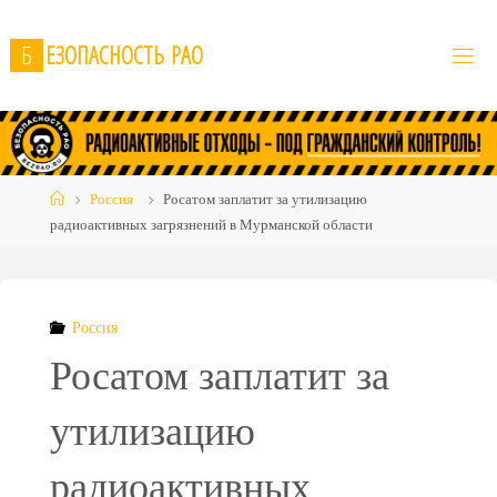
Skip
to
Б
Е
З
О
П
А
С
Н
О
С
Т
Ь
Р
А
О
content
Home
Россия
Росатом заплатит за утилизацию
радиоактивных загрязнений в Мурманской области
Россия
Росатом заплатит за
утилизацию
радиоактивных