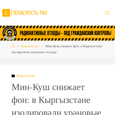
Skip
to
Б
Е
З
О
П
А
С
Н
О
С
Т
Ь
Р
А
О
content
Home
Кыргызстан
Мин-Куш снижает фон: в Кыргызстане
изолировали урановые отходы
Кыргызстан
Мин-Куш снижает
фон: в Кыргызстане
изолировали урановые