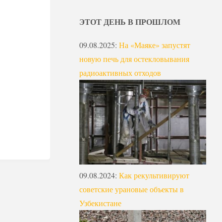
ЭТОТ ДЕНЬ В ПРОШЛОМ
09.08.2025
:
На «Маяке» запустят
новую печь для остекловывания
радиоактивных отходов
09.08.2024
:
Как рекультивируют
советские урановые объекты в
Узбекистане