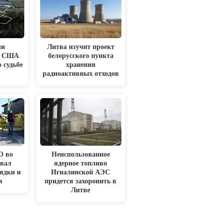
ли
Литва изучит проект
 в США
белорусского пункта
 судьбе
хранения
радиоактивных отходов
О во
Неиспользованное
вал
ядерное топливо
ядки и
Игналинской АЭС
я
придется захоронить в
Литве