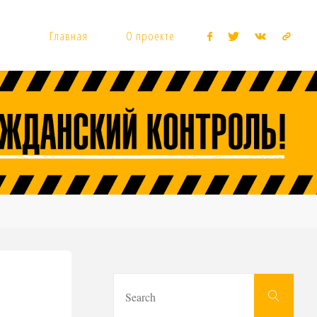
Главная
О проекте
Sear
Search
for: