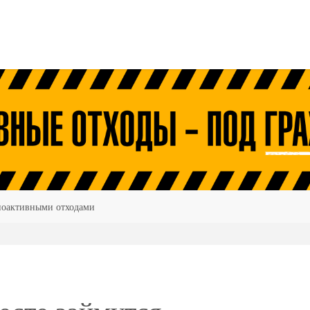
диоактивными отходами