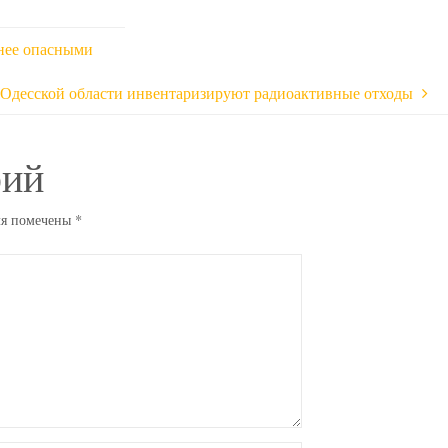
нее опасными
 Одесской области инвентаризируют радиоактивные отходы
рий
ля помечены
*