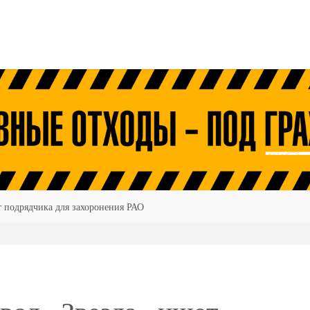
т подрядчика для захоронения РАО