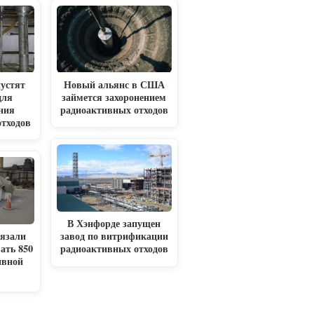
устят
Новый альянс в США
для
займется захоронением
ния
радиоактивных отходов
отходов
В Хэнфорде запущен
язали
завод по витрификации
ать 850
радиоактивных отходов
ивной