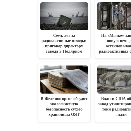
Семь лет за
На «Маяке» зап
радиоактивные отходы:
новую печь 
приговор директору
остекловыва
завода в Полярном
радиоактивных 
В Железногорске обсудят
Власти США об
экологическую
завод утилизиров
безопасность сухого
тонн радиоакт
хранилища ОЯТ
пыли