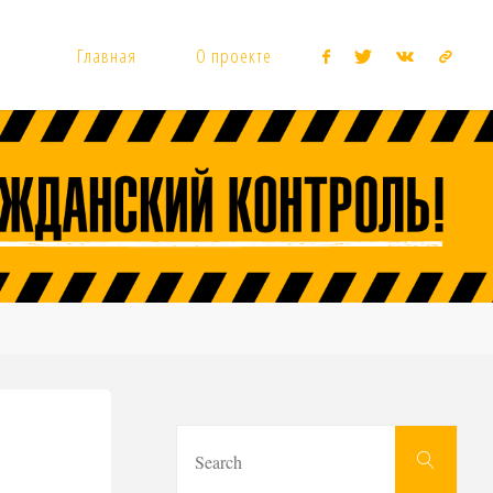
Главная
О проекте
Sear
Search
for: