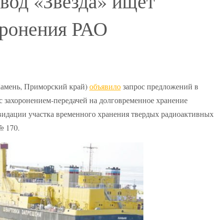
вод «Звезда» ищет
оронения РАО
Камень, Приморский край)
объявило
запрос предложений в
 с захоронением-передачей на долговременное хранение
видации участка временного хранения твердых радиоактивных
№ 170.