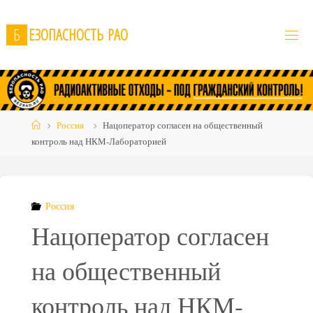
Skip
to
Б
Е
З
О
П
А
С
Н
О
С
Т
Ь
Р
А
О
content
Home
Россия
Нацоператор согласен на общественный
контроль над НКМ-Лабораторией
Россия
Нацоператор согласен
на общественный
контроль над НКМ-