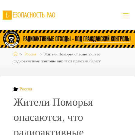
Skip
to
Б
Е
З
О
П
А
С
Н
О
С
Т
Ь
Р
А
О
content
Home
Россия
Жители Поморья опасаются, что
радиоактивные понтоны закопают прямо на берегу
Россия
Жители Поморья
опасаются, что
радиоактивные