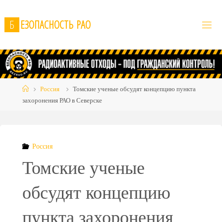
Skip
to
Б
Е
З
О
П
А
С
Н
О
С
Т
Ь
Р
А
О
content
Home
Россия
Томские ученые обсудят концепцию пункта
захоронения РАО в Северске
Россия
Томские ученые
обсудят концепцию
пункта захоронения