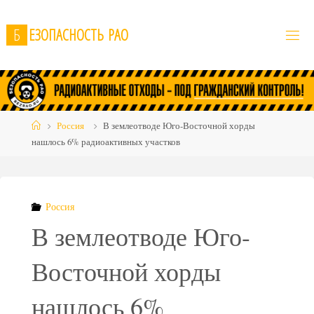
Skip
to
Б
Е
З
О
П
А
С
Н
О
С
Т
Ь
Р
А
О
content
Home
Россия
В землеотводе Юго-Восточной хорды
нашлось 6% радиоактивных участков
Россия
В землеотводе Юго-
Восточной хорды
нашлось 6%