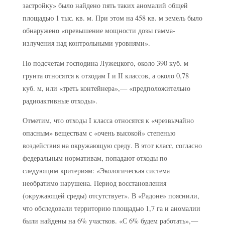
застройку» было найдено пять таких аномалий общей
площадью 1 тыс. кв. м. При этом на 458 кв. м земель было
обнаружено «превышение мощности дозы гамма-
излучения над контрольными уровнями».
По подсчетам господина Лужецкого, около 390 куб. м
грунта относятся к отходам I и II классов, а около 0,78
куб. м, или «треть контейнера»,— «предположительно
радиоактивные отходы».
Отметим, что отходы I класса относятся к «чрезвычайно
опасным» веществам с «очень высокой» степенью
воздействия на окружающую среду. В этот класс, согласно
федеральным нормативам, попадают отходы по
следующим критериям: «Экологическая система
необратимо нарушена. Период восстановления
(окружающей среды) отсутствует». В «Радоне» пояснили,
что обследовали территорию площадью 1,7 га и аномалии
были найдены на 6% участков. «С 6% будем работать»,—