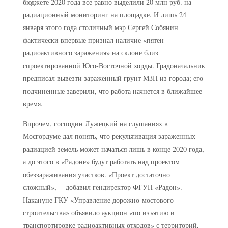
бюджете 2020 года все равно выделили 20 млн руб. на
радиационный мониторинг на площадке. И лишь 24
января этого года столичный мэр Сергей Собянин
фактически впервые признал наличие «пятен
радиоактивного заражения» на склоне близ
спроектированной Юго-Восточной хорды. Градоначальник
предписал вывезти зараженный грунт МЗП из города; его
подчиненные заверили, что работа начнется в ближайшее
время.
Впрочем, господин Лужецкий на слушаниях в
Мосгордуме дал понять, что рекультивация зараженных
радиацией земель может начаться лишь в конце 2020 года,
а до этого в «Радоне» будут работать над проектом
обеззараживания участков. «Проект достаточно
сложный»,— добавил гендиректор ФГУП «Радон».
Накануне ГКУ «Управление дорожно-мостового
строительства» объявило аукцион «по изъятию и
транспортировке радиоактивных отходов» с территорий,