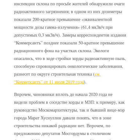
инспекции склона по просьбе жителей обнаружили очаги
радиоактивного загрязнения; в одном из них дозиметры
показали 200-кратное превышение «эквивалентной
мощности дозы гамма-излучения» (61,4 мкЗв/ч при
допустимых 0,3 мкЗв/ч). Замеры корреспондентов издания
“Коммерсантъ” позднее показали 50-кратное превышение
радиационного фона на участках склона. Экологи
опасались, что в ходе стройки хорды радиоактивную пыль,
способную спровоцировать онкологические заболевания,
разнесет по округе строительная техника (
см.
“Коммерсантъ” от 11 июля 2019 года
).
Впрочем, чиновники вплоть до начала 2020 года не
видели проблем в соседстве хорды и МЗП: к примеру, как
руководство Москомархитектуры, так и бывший вице-мэр
города Марат Хуснуллин давали понять, что в зоне
строительства никакой радиации нет. Впрочем, по
предложению депутатов Мосгордумы в столичном