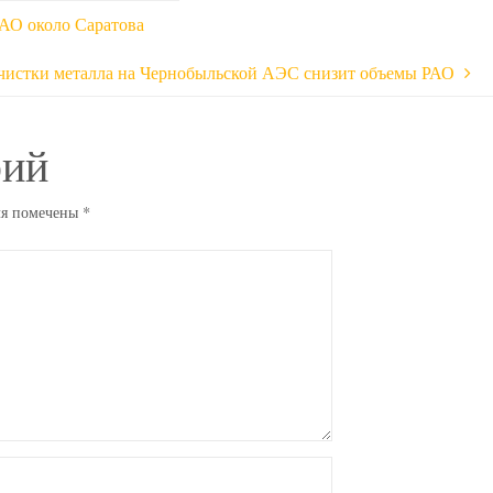
АО около Саратова
очистки металла на Чернобыльской АЭС снизит объемы РАО
рий
ля помечены
*