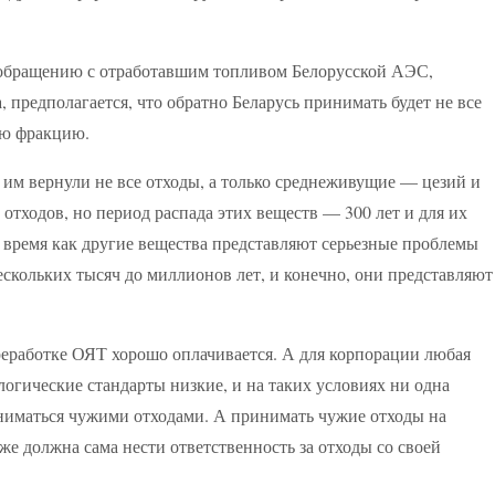
о обращению с отработавшим топливом Белорусской АЭС,
 предполагается, что обратно Беларусь принимать будет не все
ую фракцию.
ы им вернули не все отходы, а только среднеживущие — цезий и
 отходов, но период распада этих веществ — 300 лет и для их
о время как другие вещества представляют серьезные проблемы
ескольких тысяч до миллионов лет, и конечно, они представляют
ереработке ОЯТ хорошо оплачивается. А для корпорации любая
логические стандарты низкие, и на таких условиях ни одна
заниматься чужими отходами. А принимать чужие отходы на
же должна сама нести ответственность за отходы со своей