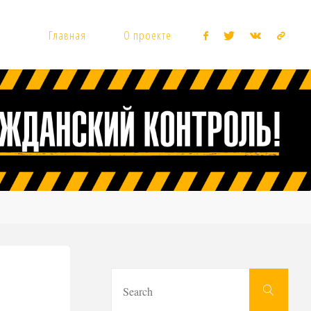
Главная
О проекте
Sear
Search
for: