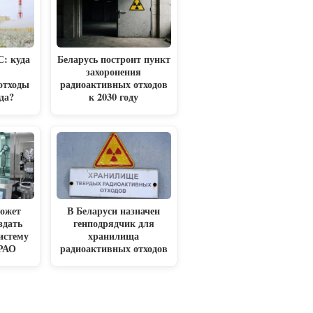
: куда
Беларусь построит пункт
захоронения
отходы
радиоактивных отходов
да?
к 2030 году
может
В Беларуси назначен
здать
генподрядчик для
истему
хранилища
 РАО
радиоактивных отходов