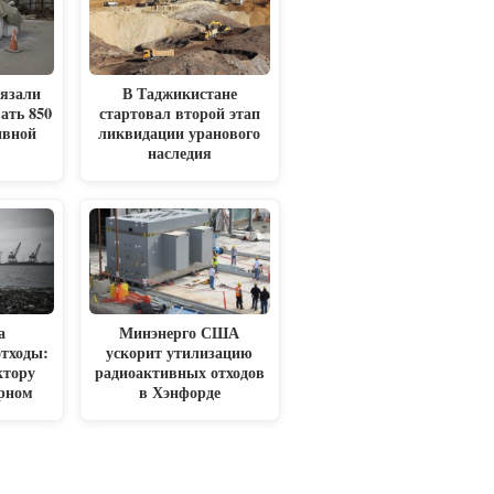
язали
В Таджикистане
ать 850
стартовал второй этап
ивной
ликвидации уранового
наследия
а
Минэнерго США
отходы:
ускорит утилизацию
ктору
радиоактивных отходов
ярном
в Хэнфорде