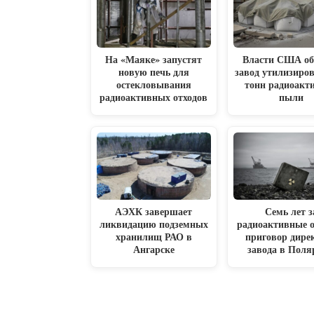
На «Маяке» запустят
Власти США об
новую печь для
завод утилизиров
остекловывания
тонн радиоакт
радиоактивных отходов
пыли
АЭХК завершает
Семь лет з
ликвидацию подземных
радиоактивные 
хранилищ РАО в
приговор дире
Ангарске
завода в Пол