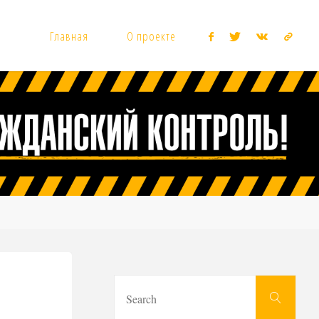
Главная
О проекте
Sear
Search
for: