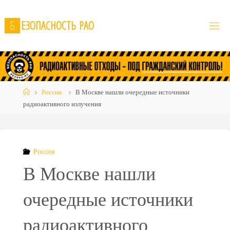
Skip
to
Б
Е
З
О
П
А
С
Н
О
С
Т
Ь
Р
А
О
content
Home
Россия
В Москве нашли очередные источники
радиоактивного излучения
Россия
В Москве нашли
очередные источники
радиоактивного