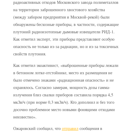
радиоактивных отходов Московского завода полиметаллов
на территории заброшенного хвостового хозяйства
(между забором предприятия и Москвой-рекой) были
обнаружены бесхозные приборы, в частности, содержащие
плутоний радиоизотопные дымовые извещатели РИД-1.
Как отметил эксперт, эти приборы представляют особую
опасность не только из-за радиации, но и из-за токсичных
свойств плутония.
Как отметил экоактивист, «выброшенные приборы лежали
в бетонном лотке-отстойнике, место их размещения не
было отмечено знаками «радиационная опасность» и не
охранялось. Согласно замерам, мощность дозы гамма-
излучения близ свалки приборов составила порядка 4,5
мкЗв/ч (при норме 0,3 мкЗв/ч). Кто дополнил и без того
досочно проблемное место новыми фонящими отходами
неизвестно».
Ожаровский сообщил, что
отправил
сообщения в